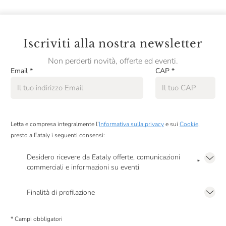
Taste Of Nature
Terre Francescane
Iscriviti alla nostra newsletter
Terre Di Altamura
Non perderti novità, offerte ed eventi.
Email
*
CAP
*
Tesori Della Terra
Testa Conserve
VKA
Letta e compresa integralmente l’
Informativa sulla privacy
e sui
Cookie
,
Valverbe
presto a Eataly i seguenti consensi:
Varvello
Desidero ricevere da Eataly offerte, comunicazioni
*
commerciali e informazioni su eventi
Yogi Tea
Presto a Eataly il mio consenso per le attività di marketing descritte al
punto
2.F dell’Informativa sulla Privacy
Finalità di profilazione
Presto a Eataly il consenso per trattare i miei dati per finalità di profilazione
descritte al
punto 2.E dell’Informativa sulla Privacy
, nonché per propormi
* Campi obbligatori
comunicazioni commerciali personalizzate, in caso di consenso prestato ai