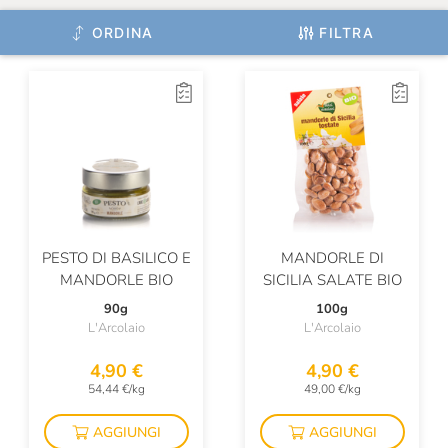
Opera02
ORDINA
FILTRA
Origine
Osvaldo Bruni
Pan Dei Massi
Pasta Fresca Rossi
Pasta Di Liguria
Pastificio Felicetti
PESTO DI BASILICO E
MANDORLE DI
MANDORLE BIO
SICILIA SALATE BIO
Pastificio Morelli
90g
100g
Plose
L'Arcolaio
L'Arcolaio
Prima Colta
4,90 €
4,90 €
54,44 €/kg
49,00 €/kg
Ranieri
RealTea
AGGIUNGI
AGGIUNGI