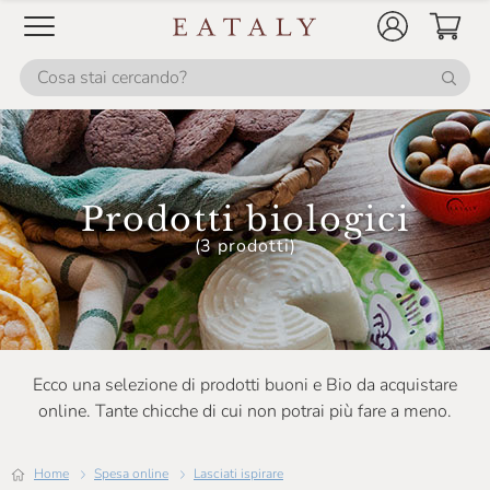
Losito
Luzi
Mancini
Marchesi Migliorati
Mariangela Prunotto
Prodotti biologici
Molecola
(3 prodotti)
Mulino Marino
Noberasco
Officina Nobili Bontà
Olio Barbera
Ecco una selezione di prodotti buoni e Bio da acquistare
online. Tante chicche di cui non potrai più fare a meno.
Olis Geraci
Olivero Claudio
Home
Spesa online
Lasciati ispirare