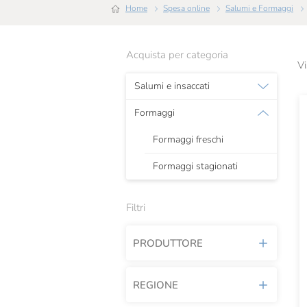
Home
Spesa online
Salumi e Formaggi
Acquista per categoria
Vi
Salumi e insaccati
Formaggi
Formaggi freschi
Formaggi stagionati
Filtri
PRODUTTORE
REGIONE
Beppino Occelli