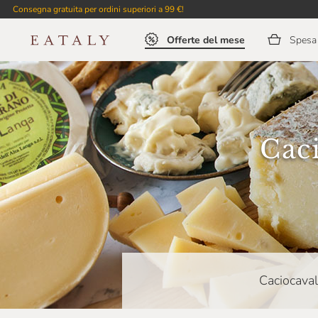
Consegna gratuita per ordini superiori a 99 €!
Offerte del mese
Spesa 
Caci
Caciocaval