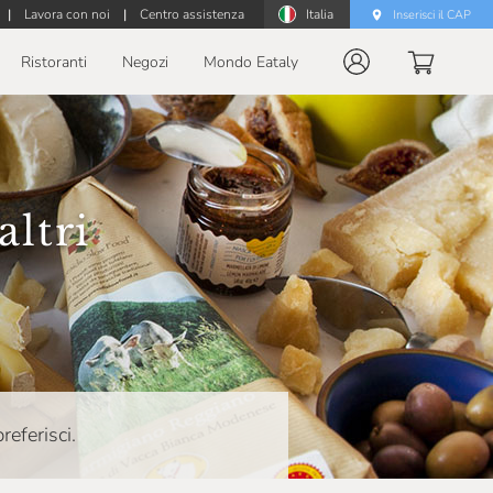
|
Lavora con noi
|
Centro assistenza
Italia
Inserisci il CAP
Ristoranti
Negozi
Mondo Eataly
altri
referisci.