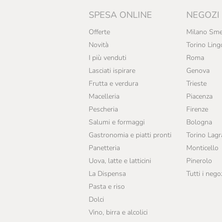
Perenzin Latteria
SPESA ONLINE
NEGOZI
Quaglia Vincenzo
Offerte
Milano Sme
Quattro Portoni
Novità
Torino Ling
I più venduti
Roma
Terre Del Castelmagno
Lasciati ispirare
Genova
Frutta e verdura
Trieste
Macelleria
Piacenza
Pescheria
Firenze
Salumi e formaggi
Bologna
Gastronomia e piatti pronti
Torino Lag
Panetteria
Monticello
Uova, latte e latticini
Pinerolo
La Dispensa
Tutti i nego
Pasta e riso
Dolci
Vino, birra e alcolici