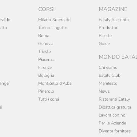
CORSI
MAGAZINE
raldo
Milano Smeraldo
Eataly Racconta
otto
Torino Lingotto
Produttori
Roma
Ricette
Genova
Guide
Trieste
MONDO EATA
Piacenza
Firenze
Chi siamo
Bologna
Eataly Club
range
Monticello d'Alba
Manifesto
Pinerolo
News
Tutti i corsi
Ristoranti Eataly
zi
Didattica gratuita
Lavora con noi
Per le Aziende
Diventa fornitore