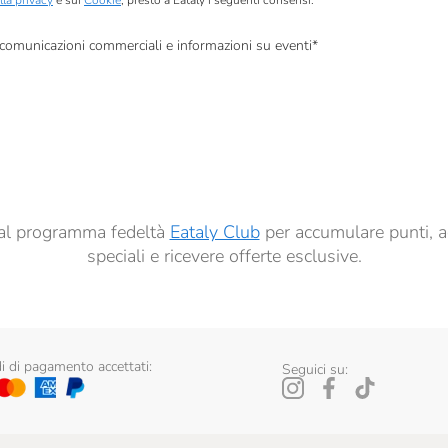
lla privacy
e sui
Cookie
, presto a Eataly i seguenti consensi:
, comunicazioni commerciali e informazioni su eventi
*
à di marketing descritte al
punto 2.F dell’Informativa sulla Privacy
dati per finalità di profilazione descritte al
punto 2.E dell’Informativa sulla Privacy
, nonché p
ai sensi del precedente punto 1.
ti al programma fedeltà
Eataly Club
per accumulare punti, a
speciali e ricevere offerte esclusive.
 di pagamento accettati:
Seguici su: