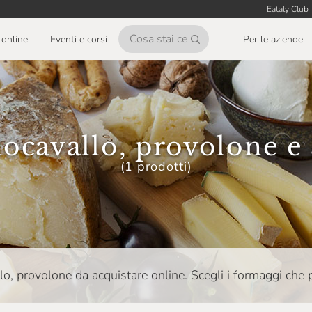
Eataly Club
online
Eventi e corsi
Per le aziende
ocavallo, provolone e 
(1 prodotti)
lo, provolone da acquistare online. Scegli i formaggi che p