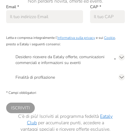
Non perderti novità, offerte ed eventi.
Email
*
CAP
*
Letta e compresa integralmente l’
Informativa sulla privacy
e sui
Cookie
,
presto a Eataly i seguenti consensi:
Desidero ricevere da Eataly offerte, comunicazioni
*
commerciali e informazioni su eventi
Presto a Eataly il mio consenso per le attività di marketing descritte al
punto
2.F dell’Informativa sulla Privacy
Finalità di profilazione
Presto a Eataly il consenso per trattare i miei dati per finalità di profilazione
descritte al
punto 2.E dell’Informativa sulla Privacy
, nonché per propormi
* Campi obbligatori
comunicazioni commerciali personalizzate, in caso di consenso prestato ai
sensi del precedente punto 1.
ISCRIVITI
C’è di più! Iscriviti al programma fedeltà
Eataly
Club
per accumulare punti, accedere a
vantaggi speciali e ricevere offerte esclusive.