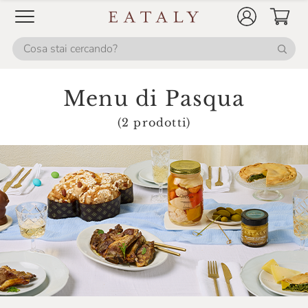
Occhiodoro Paola
Olivero Claudio
Pasta Fresca Rossi
Pastificio Artusi
Menu di Pasqua
Possa
(2 prodotti)
Riolfi
Roi
Salumi Di San Rocco
Salumificio Santoro
Segnana
Segreti Di Sicilia
Società Agricola Bargero