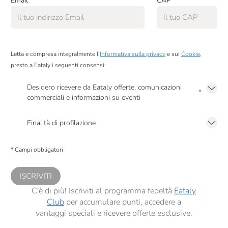
Email
*
CAP
*
Letta e compresa integralmente l’
Informativa sulla privacy
e sui
Cookie
,
presto a Eataly i seguenti consensi:
Desidero ricevere da Eataly offerte, comunicazioni
*
commerciali e informazioni su eventi
Presto a Eataly il mio consenso per le attività di marketing descritte al
punto
2.F dell’Informativa sulla Privacy
Finalità di profilazione
Presto a Eataly il consenso per trattare i miei dati per finalità di profilazione
descritte al
punto 2.E dell’Informativa sulla Privacy
, nonché per propormi
* Campi obbligatori
comunicazioni commerciali personalizzate, in caso di consenso prestato ai
sensi del precedente punto 1.
ISCRIVITI
C’è di più! Iscriviti al programma fedeltà
Eataly
Club
per accumulare punti, accedere a
vantaggi speciali e ricevere offerte esclusive.