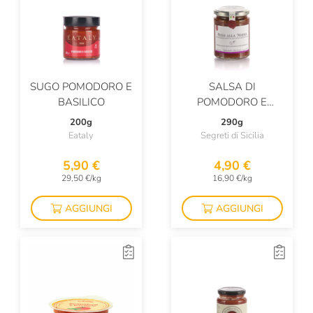
SUGO POMODORO E
SALSA DI
BASILICO
POMODORO E
MELANZANE
200g
290g
Eataly
Segreti di Sicilia
5,90 €
4,90 €
29,50 €/kg
16,90 €/kg
AGGIUNGI
AGGIUNGI