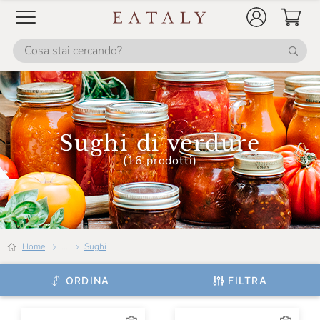
Sughi di verdure
(16 prodotti)
Home
...
Sughi
ORDINA
FILTRA