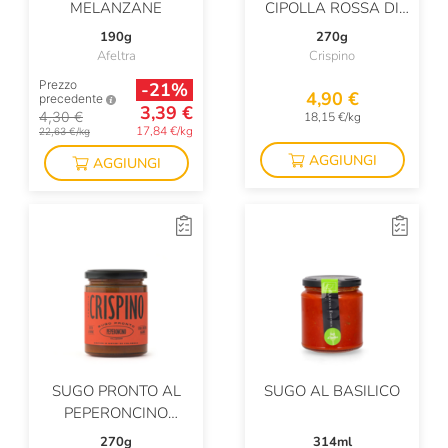
MELANZANE
CIPOLLA ROSSA DI
TROPEA IGP
190g
270g
Afeltra
Crispino
Prezzo
-21%
4,90 €
precedente
3,39 €
4,30 €
18,15 €/kg
17,84 €/kg
22,63 €/kg
AGGIUNGI
AGGIUNGI
SUGO PRONTO AL
SUGO AL BASILICO
PEPERONCINO
CALABRESE
270g
314ml