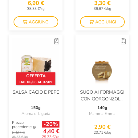
6,90 €
3,30 €
38,33 €/kg
36,67 €/kg
AGGIUNGI
AGGIUNGI
OFFERTA
DAL 06/08 AL 02/09
SALSA CACIO E PEPE
SUGO AI FORMAGGI
CON GORGONZOLA
DOP E GRANA
150g
140g
PADANO DOP
Aroma di Liguria
Mamma Emma
Prezzo
-20%
2,90 €
precedente
4,40 €
5,50 €
20,71 €/kg
29,33 €/kg
36,67 €/kg