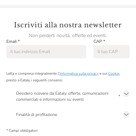
Iscriviti alla nostra newsletter
Non perderti novità, offerte ed eventi.
Email
*
CAP
*
Letta e compresa integralmente l’
Informativa sulla privacy
e sui
Cookie
,
presto a Eataly i seguenti consensi:
Desidero ricevere da Eataly offerte, comunicazioni
*
commerciali e informazioni su eventi
Presto a Eataly il mio consenso per le attività di marketing descritte al
punto
2.F dell’Informativa sulla Privacy
Finalità di profilazione
Presto a Eataly il consenso per trattare i miei dati per finalità di profilazione
descritte al
punto 2.E dell’Informativa sulla Privacy
, nonché per propormi
* Campi obbligatori
comunicazioni commerciali personalizzate, in caso di consenso prestato ai