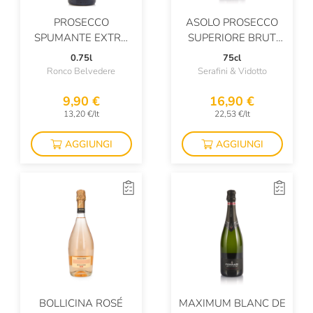
PROSECCO
ASOLO PROSECCO
SPUMANTE EXTRA
SUPERIORE BRUT
DRY DOC
DOCG
0.75l
75cl
Ronco Belvedere
Serafini & Vidotto
9,90 €
16,90 €
13,20 €/lt
22,53 €/lt
AGGIUNGI
AGGIUNGI
BOLLICINA ROSÉ
MAXIMUM BLANC DE