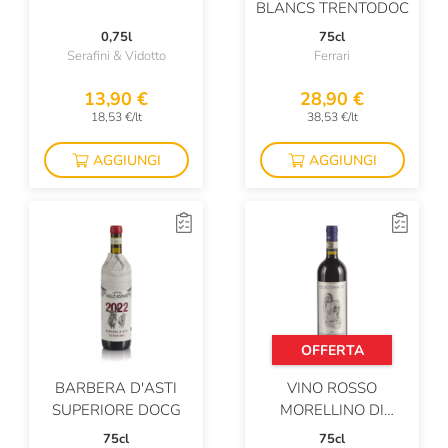
BLANCS TRENTODOC
0,75l
75cl
Serafini & Vidotto
Ferrari
13,90 €
28,90 €
18,53 €/lt
38,53 €/lt
AGGIUNGI
AGGIUNGI
OFFERTA
BARBERA D'ASTI
VINO ROSSO
SUPERIORE DOCG
MORELLINO DI
SCANSANO DOCG
75cl
75cl