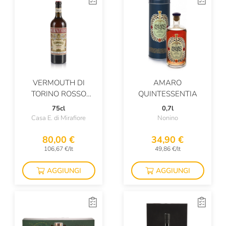
VERMOUTH DI
AMARO
TORINO ROSSO
QUINTESSENTIA
SUPERIORE
75cl
0,7l
Casa E. di Mirafiore
Nonino
80,00 €
34,90 €
106,67 €/lt
49,86 €/lt
AGGIUNGI
AGGIUNGI