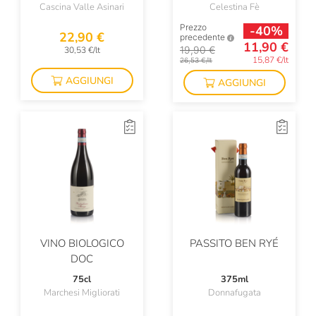
NON FILTRATO
Cascina Valle Asinari
Celestina Fè
Prezzo
-40%
22,90 €
precedente
11,90 €
19,90 €
30,53 €/lt
15,87 €/lt
26,53 €/lt
AGGIUNGI
AGGIUNGI
VINO BIOLOGICO
PASSITO BEN RYÉ
DOC
75cl
375ml
Marchesi Migliorati
Donnafugata