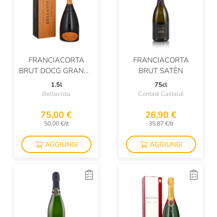
FRANCIACORTA
FRANCIACORTA
BRUT DOCG GRANDE
BRUT SATÈN
CUVÉE ALMA
1.5l
75cl
MAGNUM
Bellavista
Contadi Castaldi
75,00 €
26,90 €
50,00 €/lt
35,87 €/lt
AGGIUNGI
AGGIUNGI