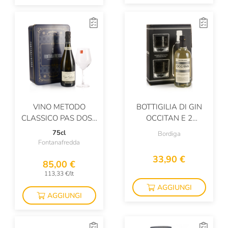
VINO METODO
BOTTIGILIA DI GIN
CLASSICO PAS DOSÉ
OCCITAN E 2
RISERVA ALTA
BICCHIERI
75cl
Bordiga
LANGA
Fontanafredda
33,90 €
85,00 €
113,33 €/lt
AGGIUNGI
AGGIUNGI