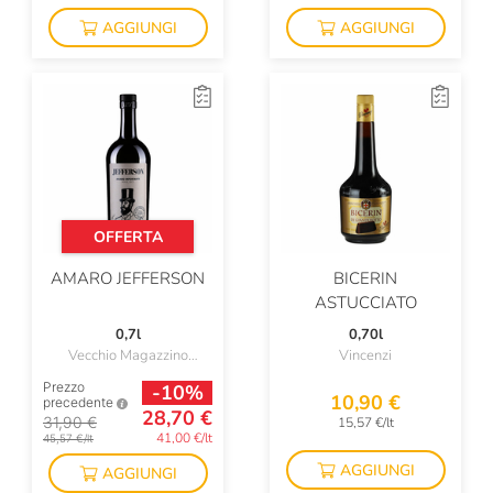
AGGIUNGI
AGGIUNGI
OFFERTA
AMARO JEFFERSON
BICERIN
ASTUCCIATO
0,7l
0,70l
Vecchio Magazzino
Vincenzi
Doganale
Prezzo
-10%
10,90 €
precedente
28,70 €
31,90 €
15,57 €/lt
41,00 €/lt
45,57 €/lt
AGGIUNGI
AGGIUNGI