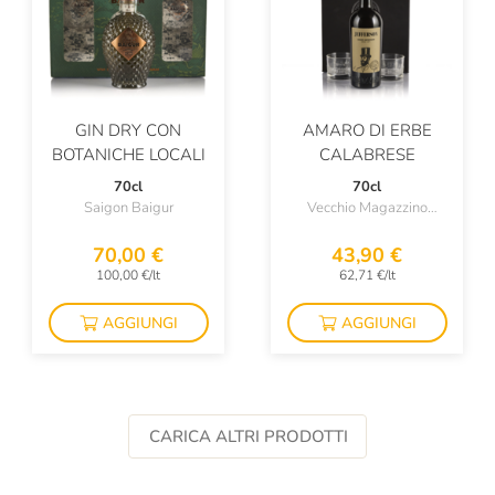
GIN DRY CON
AMARO DI ERBE
BOTANICHE LOCALI
CALABRESE
70cl
70cl
Saigon Baigur
Vecchio Magazzino
Doganale
70,00 €
43,90 €
100,00 €/lt
62,71 €/lt
AGGIUNGI
AGGIUNGI
CARICA ALTRI PRODOTTI