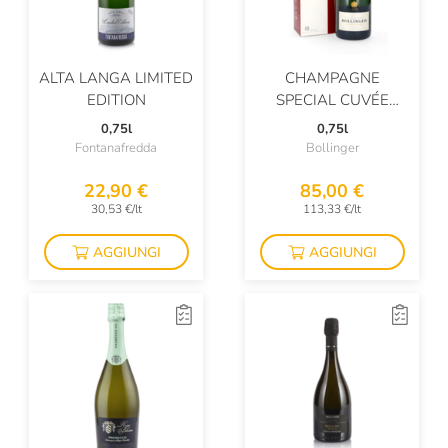
ALTA LANGA LIMITED
CHAMPAGNE
EDITION
SPECIAL CUVÉE
BRUT ASTUCCIATO
0,75l
0,75l
Fontanafredda
Bollinger
22,90 €
85,00 €
30,53 €/lt
113,33 €/lt
AGGIUNGI
AGGIUNGI