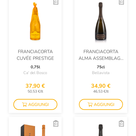
FRANCIACORTA
FRANCIACORTA
CUVÉE PRESTIGE
ALMA ASSEMBLAGE
EXTRA BRUT
0,75l
75cl
Ca' del Bosco
Bellavista
37,90 €
34,90 €
50,53 €/lt
46,53 €/lt
AGGIUNGI
AGGIUNGI