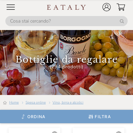
Bottiglie da regalare
(294 prodotti)
Home
Spesa online
Vino, birra e alcolici
ORDINA
FILTRA