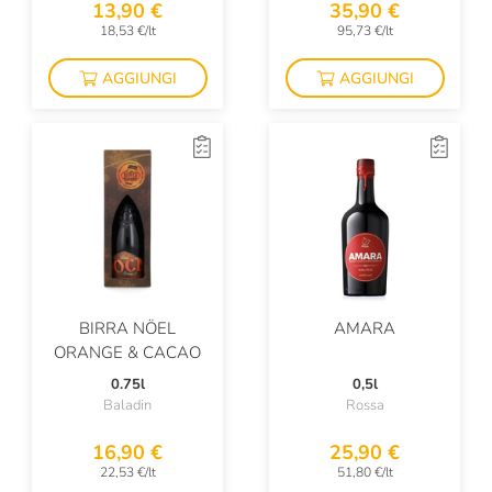
13,90 €
35,90 €
18,53 €/lt
95,73 €/lt
AGGIUNGI
AGGIUNGI
BIRRA NÖEL
AMARA
ORANGE & CACAO
0.75l
0,5l
Baladin
Rossa
16,90 €
25,90 €
22,53 €/lt
51,80 €/lt