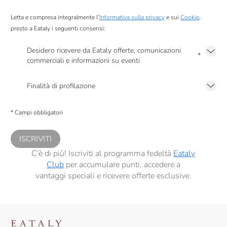
Letta e compresa integralmente l’
Informativa sulla privacy
e sui
Cookie
,
presto a Eataly i seguenti consensi:
Desidero ricevere da Eataly offerte, comunicazioni
*
commerciali e informazioni su eventi
Presto a Eataly il mio consenso per le attività di marketing descritte al
punto
2.F dell’Informativa sulla Privacy
Finalità di profilazione
Presto a Eataly il consenso per trattare i miei dati per finalità di profilazione
descritte al
punto 2.E dell’Informativa sulla Privacy
, nonché per propormi
* Campi obbligatori
comunicazioni commerciali personalizzate, in caso di consenso prestato ai
sensi del precedente punto 1.
ISCRIVITI
C’è di più! Iscriviti al programma fedeltà
Eataly
Club
per accumulare punti, accedere a
vantaggi speciali e ricevere offerte esclusive.