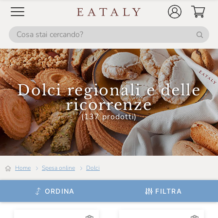
Dolci regionali e delle
ricorrenze
(137 prodotti)
Home
Spesa online
Dolci
ORDINA
FILTRA