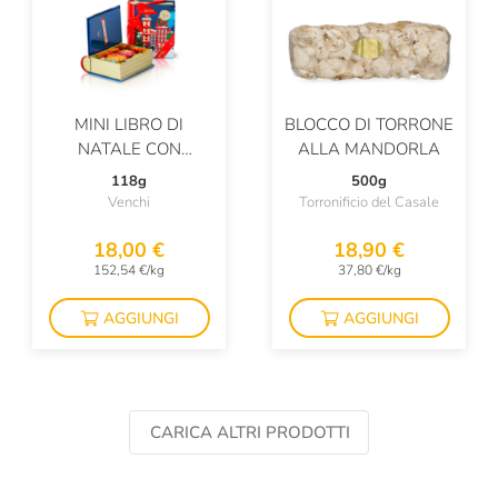
MINI LIBRO DI
BLOCCO DI TORRONE
NATALE CON
ALLA MANDORLA
CIOCCOLATINI
118g
500g
ASSORTITI
Venchi
Torronificio del Casale
18,00 €
18,90 €
152,54 €/kg
37,80 €/kg
AGGIUNGI
AGGIUNGI
CARICA ALTRI PRODOTTI