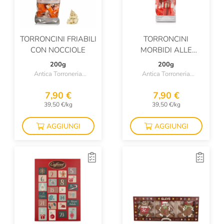
TORRONCINI FRIABILI
TORRONCINI
CON NOCCIOLE
MORBIDI ALLE
NOCCIOLE
200g
200g
Antica Torroneria
Antica Torroneria
Piemontese
Piemontese
7,90 €
7,90 €
39,50 €/kg
39,50 €/kg
AGGIUNGI
AGGIUNGI