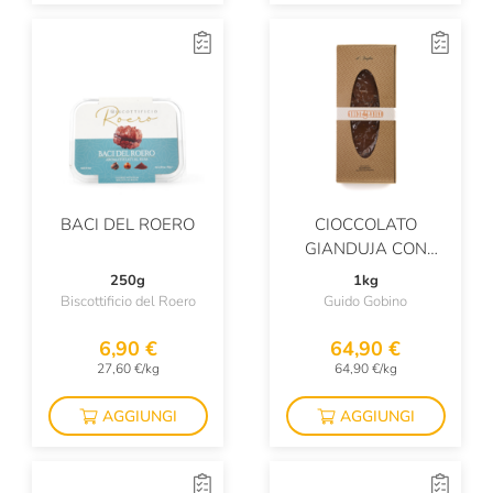
BACI DEL ROERO
CIOCCOLATO
GIANDUJA CON
NOCCIOLE PIEMONTE
250g
1kg
Biscottificio del Roero
Guido Gobino
6,90 €
64,90 €
27,60 €/kg
64,90 €/kg
AGGIUNGI
AGGIUNGI