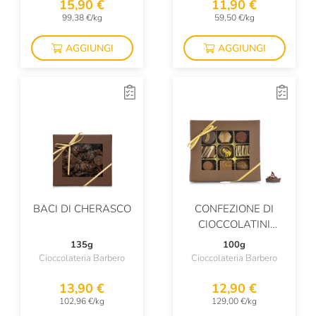
15,90 €
11,90 €
99,38 €/kg
59,50 €/kg
AGGIUNGI
AGGIUNGI
BACI DI CHERASCO
CONFEZIONE DI
CIOCCOLATINI
ASSORTITI
135g
100g
Cioccolateria Barbero
Cioccolateria Barbero
13,90 €
12,90 €
102,96 €/kg
129,00 €/kg