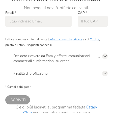
Non perderti novità, offerte ed eventi.
Email
*
CAP
*
Letta e compresa integralmente l’
Informativa sulla privacy
e sui
Cookie
,
presto a Eataly i seguenti consensi:
Desidero ricevere da Eataly offerte, comunicazioni
*
commerciali e informazioni su eventi
Presto a Eataly il mio consenso per le attività di marketing descritte al
punto
2.F dell’Informativa sulla Privacy
Finalità di profilazione
Presto a Eataly il consenso per trattare i miei dati per finalità di profilazione
descritte al
punto 2.E dell’Informativa sulla Privacy
, nonché per propormi
* Campi obbligatori
comunicazioni commerciali personalizzate, in caso di consenso prestato ai
sensi del precedente punto 1.
ISCRIVITI
C’è di più! Iscriviti al programma fedeltà
Eataly
Club
per accumulare punti, accedere a