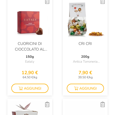
CUORICINI DI
CRI CRI
CIOCCOLATO AL
LATTE
150g
200g
Eataly
Antica Torroneria
Piemontese
12,90 €
7,90 €
64,50 €/kg
39,50 €/kg
AGGIUNGI
AGGIUNGI