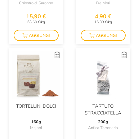
Chiostro di Saronno
De Mori
15,90 €
4,90 €
63,60 €/kg
16,33 €/kg
AGGIUNGI
AGGIUNGI
TORTELLINI DOLCI
TARTUFO
STRACCIATELLA
160g
200g
Majani
Antica Torroneria
Piemontese