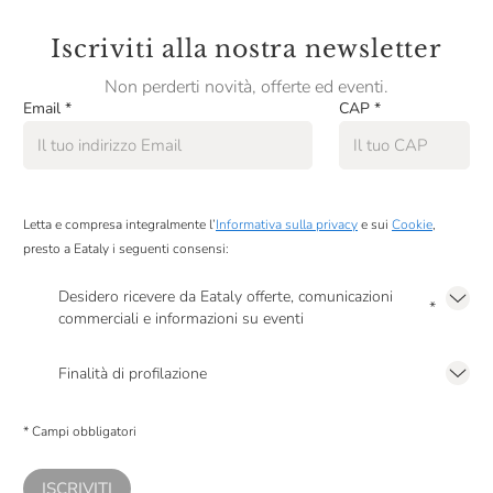
Iscriviti alla nostra newsletter
Non perderti novità, offerte ed eventi.
Email
*
CAP
*
Letta e compresa integralmente l’
Informativa sulla privacy
e sui
Cookie
,
presto a Eataly i seguenti consensi:
Desidero ricevere da Eataly offerte, comunicazioni
*
commerciali e informazioni su eventi
Presto a Eataly il mio consenso per le attività di marketing descritte al
punto
2.F dell’Informativa sulla Privacy
Finalità di profilazione
Presto a Eataly il consenso per trattare i miei dati per finalità di profilazione
descritte al
punto 2.E dell’Informativa sulla Privacy
, nonché per propormi
* Campi obbligatori
comunicazioni commerciali personalizzate, in caso di consenso prestato ai
sensi del precedente punto 1.
ISCRIVITI