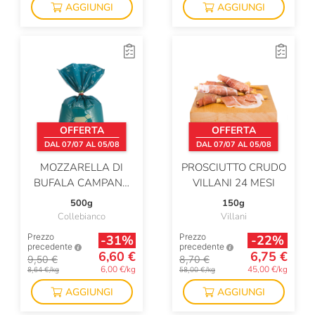
AGGIUNGI
AGGIUNGI
OFFERTA
OFFERTA
DAL 07/07 AL 05/08
DAL 07/07 AL 05/08
MOZZARELLA DI
PROSCIUTTO CRUDO
BUFALA CAMPANA
VILLANI 24 MESI
DOP
500g
150g
Collebianco
Villani
Prezzo
Prezzo
-31%
-22%
precedente
precedente
6,60 €
6,75 €
9,50 €
8,70 €
6,00 €/kg
45,00 €/kg
8,64 €/kg
58,00 €/kg
AGGIUNGI
AGGIUNGI