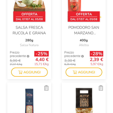
OFFERTA
OFFERTA
DAL 07/07 AL 05/08
DAL 07/07 AL 05/08
SALSA FRESCA
POMODORO SAN
RUCOLA E GRANA
MARZANO
DELL'AGRO
280g
400g
SARNESE-NOCERINO
Salsa Natura
Afeltra
DOP
Prezzo
Prezzo
-25%
-28%
precedente
precedente
4,40 €
2,39 €
5,90 €
3,30 €
15,71 €/kg
5,97 €/kg
21,07 €/kg
8,25 €/kg
AGGIUNGI
AGGIUNGI