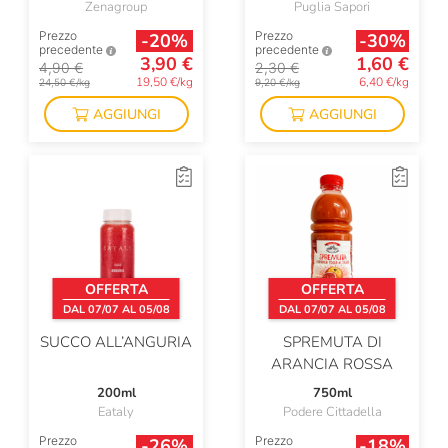
Zenagroup
Puglia Sapori
Prezzo
Prezzo
-20%
-30%
precedente
precedente
3,90 €
1,60 €
4,90 €
2,30 €
19,50 €/kg
6,40 €/kg
24,50 €/kg
9,20 €/kg
AGGIUNGI
AGGIUNGI
OFFERTA
OFFERTA
DAL 07/07 AL 05/08
DAL 07/07 AL 05/08
SUCCO ALL’ANGURIA
SPREMUTA DI
ARANCIA ROSSA
200ml
750ml
Eataly
Podere Cittadella
Prezzo
Prezzo
-26%
-18%