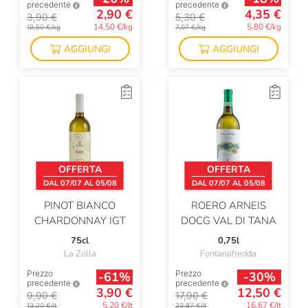
precedente
precedente
2,90 €
4,35 €
3,90 €
5,30 €
14,50 €/kg
5,80 €/kg
19,50 €/kg
7,07 €/kg
AGGIUNGI
AGGIUNGI
OFFERTA
OFFERTA
DAL 07/07 AL 05/08
DAL 07/07 AL 05/08
PINOT BIANCO
ROERO ARNEIS
CHARDONNAY IGT
DOCG VAL DI TANA
75cl
0,75l
La Zolla
Fontanafredda
Prezzo
Prezzo
-61%
-30%
precedente
precedente
3,90 €
12,50 €
9,90 €
17,90 €
5,20 €/lt
16,67 €/lt
13,20 €/lt
23,87 €/lt