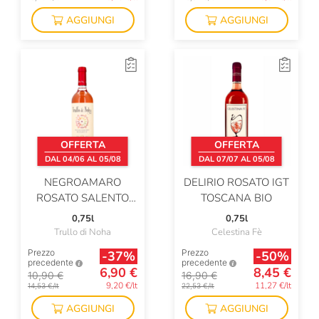
AGGIUNGI
AGGIUNGI
OFFERTA
OFFERTA
DAL 04/06 AL 05/08
DAL 07/07 AL 05/08
NEGROAMARO
DELIRIO ROSATO IGT
ROSATO SALENTO
TOSCANA BIO
IGP BIO
0,75l
0,75l
Trullo di Noha
Celestina Fè
Prezzo
Prezzo
-37%
-50%
precedente
precedente
6,90 €
8,45 €
10,90 €
16,90 €
9,20 €/lt
11,27 €/lt
14,53 €/lt
22,53 €/lt
AGGIUNGI
AGGIUNGI