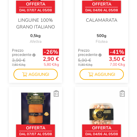
OFFERTA
OFFERTA
DAL 07/07 AL 05/08
DAL 04/06 AL 05/08
LINGUINE 100%
CALAMARATA
GRANO ITALIANO
0,5kg
500g
Afeltra
Filotea
Prezzo
Prezzo
-26%
-41%
precedente
precedente
2,90 €
3,50 €
3,90 €
5,90 €
5,80 €/kg
7,00 €/kg
7,80 €/kg
11,80 €/kg
AGGIUNGI
AGGIUNGI
OFFERTA
OFFERTA
DAL 07/07 AL 05/08
DAL 04/06 AL 05/08