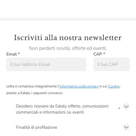
Iscriviti alla nostra newsletter
Non perderti novità, offerte ed eventi.
Email
*
CAP
*
Letta e compresa integralmente l’
Informativa sulla privacy
e sui
Cookie
,
presto a Eataly i seguenti consensi:
Desidero ricevere da Eataly offerte, comunicazioni
*
commerciali e informazioni su eventi
Presto a Eataly il mio consenso per le attività di marketing descritte al
punto
2.F dell’Informativa sulla Privacy
Finalità di profilazione
Presto a Eataly il consenso per trattare i miei dati per finalità di profilazione