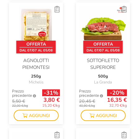
OFFERTA
OFFERTA
DAL 07/07 AL 05/08
DAL 07/07 AL 05/08
AGNOLOTTI
SOTTOFILETTO
PIEMONTESI
SUPERIORE
250g
500g
Michelis
La Granda
Prezzo
Prezzo
-31%
-20%
precedente
precedente
3,80 €
16,35 €
5,50 €
20,45 €
15,20 €/kg
32,70 €/kg
22,00 €/kg
40,90 €/kg
AGGIUNGI
AGGIUNGI