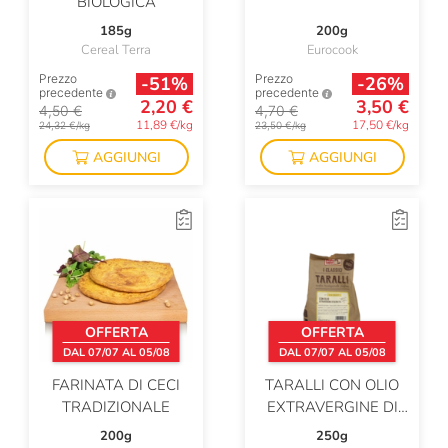
BIOLOGICA
185g
200g
Cereal Terra
Eurocook
Prezzo
Prezzo
-51%
-26%
precedente
precedente
2,20 €
3,50 €
4,50 €
4,70 €
11,89 €/kg
17,50 €/kg
24,32 €/kg
23,50 €/kg
AGGIUNGI
AGGIUNGI
OFFERTA
OFFERTA
DAL 07/07 AL 05/08
DAL 07/07 AL 05/08
FARINATA DI CECI
TARALLI CON OLIO
TRADIZIONALE
EXTRAVERGINE DI
OLIVA
200g
250g