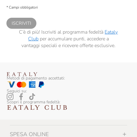
descritte al
punto 2.E dell’Informativa sulla Privacy
, nonché per propormi
* Campi obbligatori
comunicazioni commerciali personalizzate, in caso di consenso prestato ai
sensi del precedente punto 1.
ISCRIVITI
C’è di più! Iscriviti al programma fedeltà
Eataly
Club
per accumulare punti, accedere a
vantaggi speciali e ricevere offerte esclusive.
Metodi di pagamento accettati:
Seguici su:
Scopri il programma fedeltà:
SPESA ONLINE