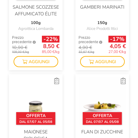
SALMONE SCOZZESE
GAMBERI MARINATI
AFFUMICATO ÉLITE
100g
150g
Agroittica Lombarda
Alice Prodotti Ittici
Prezzo
Prezzo
-22%
-17%
precedente
precedente
8,50 €
4,05 €
10,90 €
4,90 €
85,00 €/kg
27,00 €/kg
109,00 €/kg
32,67 €/kg
AGGIUNGI
AGGIUNGI
OFFERTA
OFFERTA
DAL 07/07 AL 05/08
DAL 07/07 AL 05/08
MAIONESE
FLAN DI ZUCCHINE