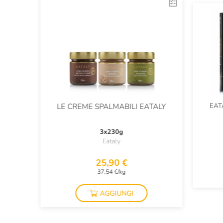
EAT
LE CREME SPALMABILI EATALY
3x230g
Eataly
25,90 €
37,54 €/kg
AGGIUNGI