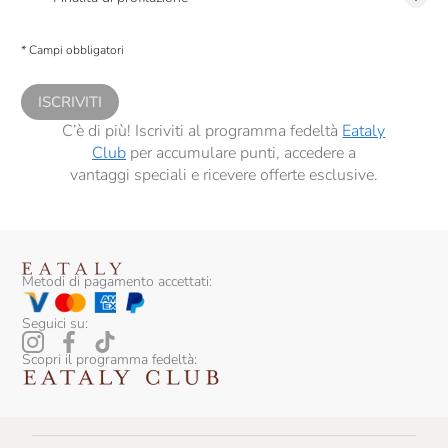
Presto a Eataly il consenso per trattare i miei dati per finalità di profilazione
descritte al
punto 2.E dell’Informativa sulla Privacy
, nonché per propormi
* Campi obbligatori
comunicazioni commerciali personalizzate, in caso di consenso prestato ai
sensi del precedente punto 1.
ISCRIVITI
C’è di più! Iscriviti al programma fedeltà
Eataly
Club
per accumulare punti, accedere a
vantaggi speciali e ricevere offerte esclusive.
Metodi di pagamento accettati:
Seguici su:
Scopri il programma fedeltà: