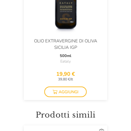
OLIO EXTRAVERGINE DI OLIVA
SICILIA IGP
500ml
Eataly
19,90 €
39,80 €/lt
AGGIUNGI
Prodotti simili