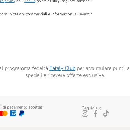
lla privacy
e sui
Cookie
, presto a Eataly i seguenti consensi:
, comunicazioni commerciali e informazioni su eventi
*
à di marketing descritte al
punto 2.F dell’Informativa sulla Privacy
dati per finalità di profilazione descritte al
punto 2.E dell’Informativa sulla Privacy
, nonché p
ai sensi del precedente punto 1.
ti al programma fedeltà
Eataly Club
per accumulare punti, a
speciali e ricevere offerte esclusive.
 di pagamento accettati:
Seguici su: