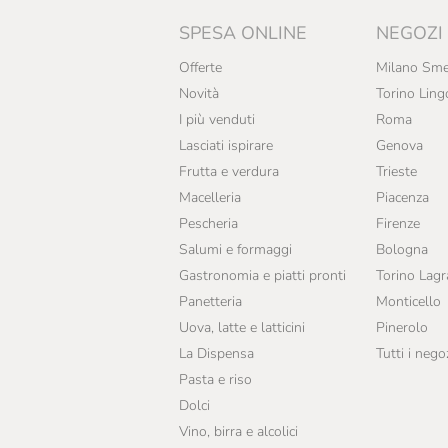
SPESA ONLINE
NEGOZI
Offerte
Milano Sme
Novità
Torino Ling
I più venduti
Roma
Lasciati ispirare
Genova
Frutta e verdura
Trieste
Macelleria
Piacenza
Pescheria
Firenze
Salumi e formaggi
Bologna
Gastronomia e piatti pronti
Torino Lag
Panetteria
Monticello
Uova, latte e latticini
Pinerolo
La Dispensa
Tutti i nego
Pasta e riso
Dolci
Vino, birra e alcolici