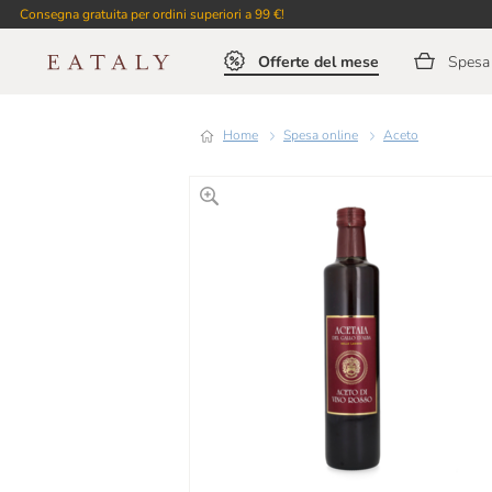
Consegna gratuita per ordini superiori a 99 €!
Offerte del mese
Spesa 
Home
Spesa online
Aceto