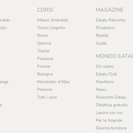
CORSI
MAGAZINE
raldo
Milano Smeraldo
Eataly Racconta
otto
Torino Lingotto
Produttori
Roma
Ricette
Genova
Guide
Trieste
MONDO EATA
Piacenza
Firenze
Chi siamo
Bologna
Eataly Club
range
Monticello d'Alba
Manifesto
Pinerolo
News
Tutti i corsi
Ristoranti Eataly
zi
Didattica gratuita
Lavora con noi
Per le Aziende
Diventa fornitore