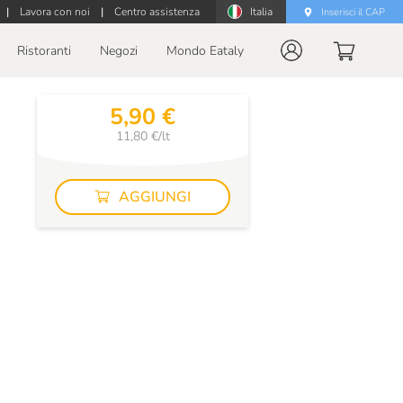
|
Lavora con noi
|
Centro assistenza
Italia
Inserisci il CAP
Ristoranti
Negozi
Mondo Eataly
5,90 €
11,80 €/lt
AGGIUNGI