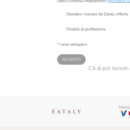
Letta e compresa integralmente l’
Informativa su
Desidero ricevere da Eataly offerte
Presto a Eataly il mio consenso per le attivit
Finalità di profilazione
Presto a Eataly il consenso per trattare i miei 
personalizzate, in caso di consenso prestato 
* Campi obbligatori
ISCRIVITI
C’è di più! Iscrivi
Metodi