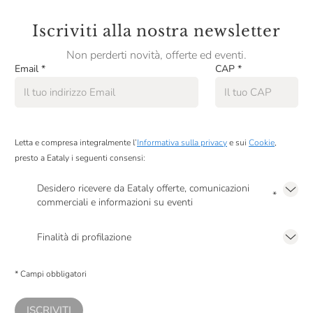
Iscriviti alla nostra newsletter
Non perderti novità, offerte ed eventi.
Email
*
CAP
*
Letta e compresa integralmente l’
Informativa sulla privacy
e sui
Cookie
,
presto a Eataly i seguenti consensi:
Desidero ricevere da Eataly offerte, comunicazioni
*
commerciali e informazioni su eventi
Presto a Eataly il mio consenso per le attività di marketing descritte al
punto
2.F dell’Informativa sulla Privacy
Finalità di profilazione
Presto a Eataly il consenso per trattare i miei dati per finalità di profilazione
descritte al
punto 2.E dell’Informativa sulla Privacy
, nonché per propormi
* Campi obbligatori
comunicazioni commerciali personalizzate, in caso di consenso prestato ai
sensi del precedente punto 1.
ISCRIVITI