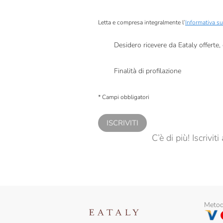
Letta e compresa integralmente l’
Informativa su
Desidero ricevere da Eataly offerte
Presto a Eataly il mio consenso per le attivit
Finalità di profilazione
Presto a Eataly il consenso per trattare i miei 
personalizzate, in caso di consenso prestato 
* Campi obbligatori
ISCRIVITI
C’è di più! Iscrivi
Metodi