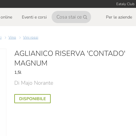
Eataly Club
online
Eventi e corsi
Per le aziende
ci
Vino
Vini rossi
AGLIANICO RISERVA 'CONTADO'
MAGNUM
1,5l
Di Majo Norante
DISPONIBILE