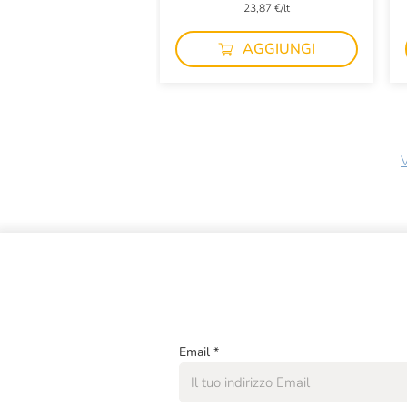
23,87 €/lt
AGGIUNGI
V
Email
*