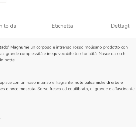
nito da
Etichetta
Dettagli
ontado' Magnum
è
un corposo e intrenso rosso molisano prodotto con
a, grande complessità e inequivocabile territorialità. Nasce da ricchi
in botte.
 rapisce con un naso intenso e fragrante:
note balsamiche di erbe e
ibes e noce moscata.
Sorso fresco ed equilibrato, di grande e affascinante
.