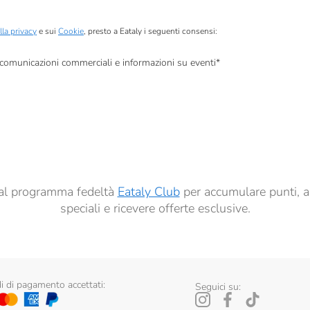
lla privacy
e sui
Cookie
, presto a Eataly i seguenti consensi:
, comunicazioni commerciali e informazioni su eventi
*
à di marketing descritte al
punto 2.F dell’Informativa sulla Privacy
dati per finalità di profilazione descritte al
punto 2.E dell’Informativa sulla Privacy
, nonché p
ai sensi del precedente punto 1.
ti al programma fedeltà
Eataly Club
per accumulare punti, a
speciali e ricevere offerte esclusive.
 di pagamento accettati:
Seguici su: