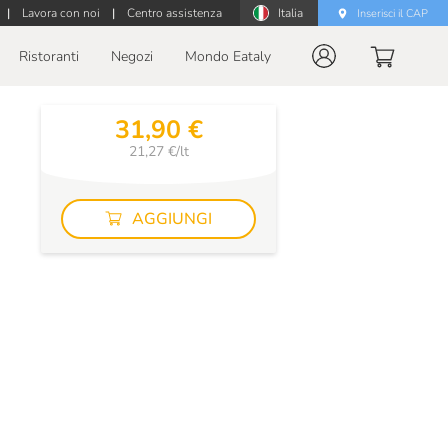
|
Lavora con noi
|
Centro assistenza
Italia
Inserisci il CAP
Ristoranti
Negozi
Mondo Eataly
31,90 €
21,27 €/lt
AGGIUNGI