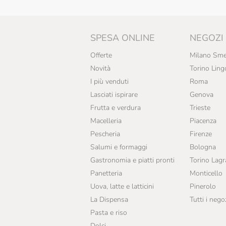
SPESA ONLINE
NEGOZI
Offerte
Milano Sme
Novità
Torino Ling
I più venduti
Roma
Lasciati ispirare
Genova
Frutta e verdura
Trieste
Macelleria
Piacenza
Pescheria
Firenze
Salumi e formaggi
Bologna
Gastronomia e piatti pronti
Torino Lag
Panetteria
Monticello
Uova, latte e latticini
Pinerolo
La Dispensa
Tutti i nego
Pasta e riso
Dolci