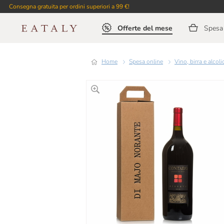
Consegna gratuita per ordini superiori a 99 €!
Offerte del mese
Spesa 
Home
Spesa online
Vino, birra e alcoli