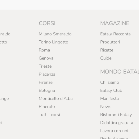
CORSI
MAGAZINE
raldo
Milano Smeraldo
Eataly Racconta
otto
Torino Lingotto
Produttori
Roma
Ricette
Genova
Guide
Trieste
MONDO EATA
Piacenza
Firenze
Chi siamo
Bologna
Eataly Club
range
Monticello d'Alba
Manifesto
Pinerolo
News
Tutti i corsi
Ristoranti Eataly
zi
Didattica gratuita
Lavora con noi
Per le Aziende