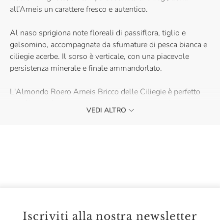
all’Arneis un carattere fresco e autentico.
Al naso sprigiona note floreali di passiflora, tiglio e
gelsomino, accompagnate da sfumature di pesca bianca e
ciliegie acerbe. Il sorso è verticale, con una piacevole
persistenza minerale e finale ammandorlato.
L'Almondo Roero Arneis Bricco delle Ciliegie è perfetto
con fritture di pesce, coniglio alla cacciatora o risotto con
VEDI ALTRO
totanetti e zafferano. Acquistalo e scopri l’autenticità di un
grande Arneis.
Iscriviti alla nostra newsletter