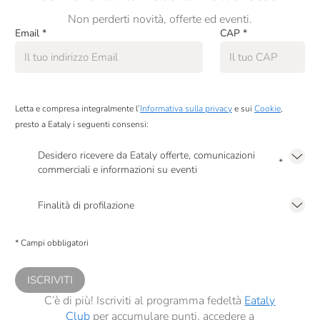
Non perderti novità, offerte ed eventi.
Email
*
CAP
*
Letta e compresa integralmente l’
Informativa sulla privacy
e sui
Cookie
,
presto a Eataly i seguenti consensi:
Desidero ricevere da Eataly offerte, comunicazioni
*
commerciali e informazioni su eventi
Presto a Eataly il mio consenso per le attività di marketing descritte al
punto
2.F dell’Informativa sulla Privacy
Finalità di profilazione
Presto a Eataly il consenso per trattare i miei dati per finalità di profilazione
descritte al
punto 2.E dell’Informativa sulla Privacy
, nonché per propormi
* Campi obbligatori
comunicazioni commerciali personalizzate, in caso di consenso prestato ai
sensi del precedente punto 1.
ISCRIVITI
C’è di più! Iscriviti al programma fedeltà
Eataly
Club
per accumulare punti, accedere a