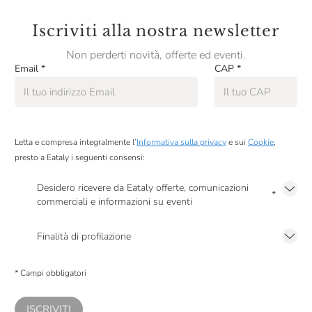
Iscriviti alla nostra newsletter
Non perderti novità, offerte ed eventi.
Email
*
CAP
*
Letta e compresa integralmente l’
Informativa sulla privacy
e sui
Cookie
,
presto a Eataly i seguenti consensi:
Desidero ricevere da Eataly offerte, comunicazioni
*
commerciali e informazioni su eventi
Presto a Eataly il mio consenso per le attività di marketing descritte al
punto
2.F dell’Informativa sulla Privacy
Finalità di profilazione
Presto a Eataly il consenso per trattare i miei dati per finalità di profilazione
descritte al
punto 2.E dell’Informativa sulla Privacy
, nonché per propormi
* Campi obbligatori
comunicazioni commerciali personalizzate, in caso di consenso prestato ai
sensi del precedente punto 1.
ISCRIVITI