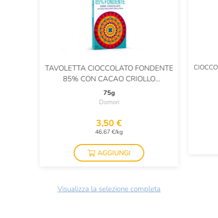
CIOCCO
TAVOLETTA CIOCCOLATO FONDENTE
85% CON CACAO CRIOLLO
MANDALA
75g
Domori
3,50 €
46,67 €/kg
AGGIUNGI
Visualizza la selezione completa