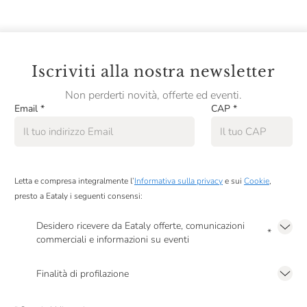
Iscriviti alla nostra newsletter
Non perderti novità, offerte ed eventi.
Email
*
CAP
*
Letta e compresa integralmente l’
Informativa sulla privacy
e sui
Cookie
,
presto a Eataly i seguenti consensi:
Desidero ricevere da Eataly offerte, comunicazioni
*
commerciali e informazioni su eventi
Presto a Eataly il mio consenso per le attività di marketing descritte al
punto
2.F dell’Informativa sulla Privacy
Finalità di profilazione
Presto a Eataly il consenso per trattare i miei dati per finalità di profilazione
descritte al
punto 2.E dell’Informativa sulla Privacy
, nonché per propormi