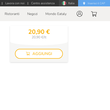
|
Lavora con noi
|
Centro assistenza
Italia
Inserisci il CAP
Ristoranti
Negozi
Mondo Eataly
20,90 €
20,90 €/lt
AGGIUNGI