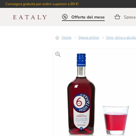
Consegna gratuita per ordini superiori a 99 €!
Offerte del mese
Spesa 
Home
Spesa online
Vino, birra e alcoli