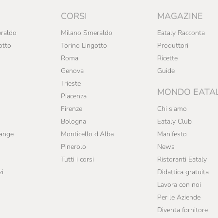
CORSI
MAGAZINE
raldo
Milano Smeraldo
Eataly Racconta
otto
Torino Lingotto
Produttori
Roma
Ricette
Genova
Guide
Trieste
MONDO EATA
Piacenza
Firenze
Chi siamo
Bologna
Eataly Club
range
Monticello d'Alba
Manifesto
Pinerolo
News
Tutti i corsi
Ristoranti Eataly
zi
Didattica gratuita
Lavora con noi
Per le Aziende
Diventa fornitore