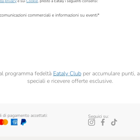
lla privacy
e sui
Cookie
, presto a Eataly i seguenti consensi:
, comunicazioni commerciali e informazioni su eventi
*
à di marketing descritte al
punto 2.F dell’Informativa sulla Privacy
dati per finalità di profilazione descritte al
punto 2.E dell’Informativa sulla Privacy
, nonché p
ai sensi del precedente punto 1.
ti al programma fedeltà
Eataly Club
per accumulare punti, a
speciali e ricevere offerte esclusive.
 di pagamento accettati:
Seguici su: