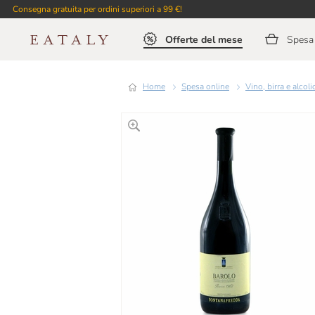
Consegna gratuita per ordini superiori a 99 €!
Offerte del mese
Spesa 
Home
Spesa online
Vino, birra e alcoli