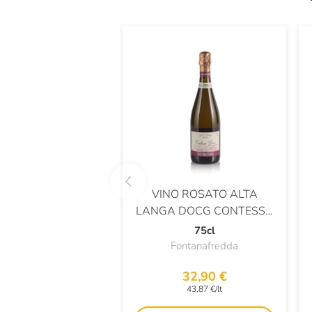
VINO ROSATO ALTA
LANGA DOCG CONTESSA
ROSA BRUT
75cl
Fontanafredda
32,90 €
43,87 €/lt