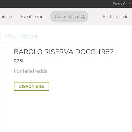
Eataly Club
online
Eventi e corsi
Per le aziende
ci
Vino
Vini rossi
BAROLO RISERVA DOCG 1982
0,75l
Fontanafredda
DISPONIBILE