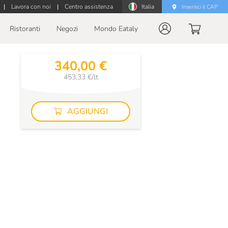
|
Lavora con noi
|
Centro assistenza
Italia
Inserisci il CAP
Ristoranti
Negozi
Mondo Eataly
340,00 €
453,33 €/lt
AGGIUNGI