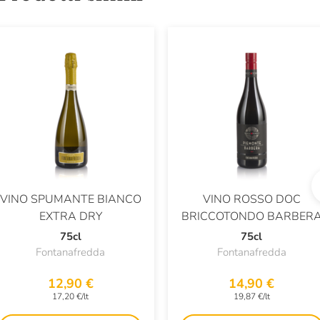
VINO SPUMANTE BIANCO
VINO ROSSO DOC
EXTRA DRY
BRICCOTONDO BARBER
75cl
75cl
Fontanafredda
Fontanafredda
12,90 €
14,90 €
17,20 €/lt
19,87 €/lt