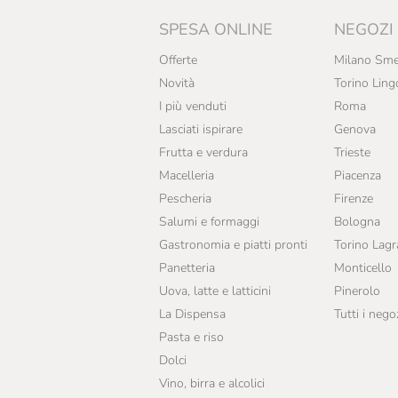
SPESA ONLINE
NEGOZI
Offerte
Milano Sme
Novità
Torino Ling
I più venduti
Roma
Lasciati ispirare
Genova
Frutta e verdura
Trieste
Macelleria
Piacenza
Pescheria
Firenze
Salumi e formaggi
Bologna
Gastronomia e piatti pronti
Torino Lag
Panetteria
Monticello
Uova, latte e latticini
Pinerolo
La Dispensa
Tutti i nego
Pasta e riso
Dolci
Vino, birra e alcolici