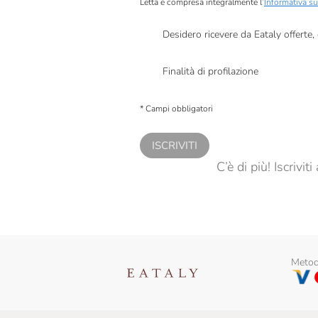
Letta e compresa integralmente l’
Informativa su
Desidero ricevere da Eataly offerte
Presto a Eataly il mio consenso per le attivit
Finalità di profilazione
Presto a Eataly il consenso per trattare i miei 
personalizzate, in caso di consenso prestato 
* Campi obbligatori
ISCRIVITI
C’è di più! Iscrivi
Metodi