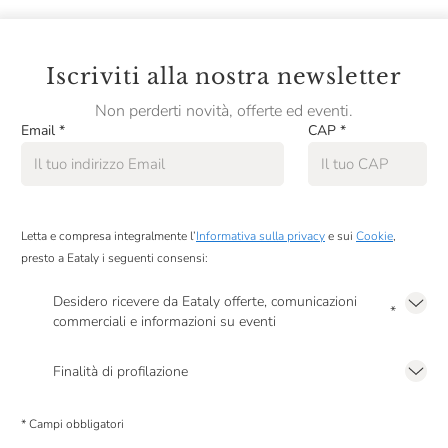
Iscriviti alla nostra newsletter
Non perderti novità, offerte ed eventi.
Email
*
CAP
*
Letta e compresa integralmente l’
Informativa sulla privacy
e sui
Cookie
,
presto a Eataly i seguenti consensi:
Desidero ricevere da Eataly offerte, comunicazioni
*
commerciali e informazioni su eventi
Presto a Eataly il mio consenso per le attività di marketing descritte al
punto
2.F dell’Informativa sulla Privacy
Finalità di profilazione
Presto a Eataly il consenso per trattare i miei dati per finalità di profilazione
descritte al
punto 2.E dell’Informativa sulla Privacy
, nonché per propormi
* Campi obbligatori
comunicazioni commerciali personalizzate, in caso di consenso prestato ai
sensi del precedente punto 1.