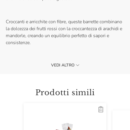
Croccanti e arricchite con fibre, queste barrette combinano
la dolcezza dei frutti rossi con la croccantezza di arachidi e
mandorle, creando un equilibrio perfetto di sapori e
consistenze.
VEDI ALTRO
Le Barrette ai Frutti Rossi con Arachidi e Mandorle di
Fuchs sono ideali da portare sempre con te grazie al
formato pratico da 32 grammi. Acquistale e concediti una
pausa croccante e piena di energia.
Prodotti simili