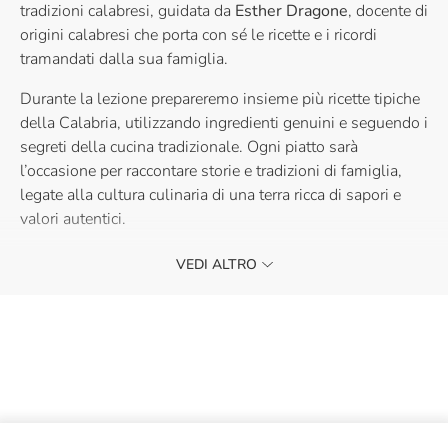
tradizioni calabresi, guidata da
Esther Dragone
, docente di
origini calabresi che porta con sé le ricette e i ricordi
tramandati dalla sua famiglia.
Durante la lezione prepareremo insieme più ricette tipiche
della Calabria, utilizzando ingredienti genuini e seguendo i
segreti della cucina tradizionale. Ogni piatto sarà
l’occasione per raccontare storie e tradizioni di famiglia,
legate alla cultura culinaria di una terra ricca di sapori e
valori autentici.
Un’esperienza che va oltre la cucina: un viaggio tra i
VEDI ALTRO
profumi, i sapori e i ricordi di una regione che sa
conquistare il cuore.
Il grembiule portalo tu al resto ci pensiamo noi!