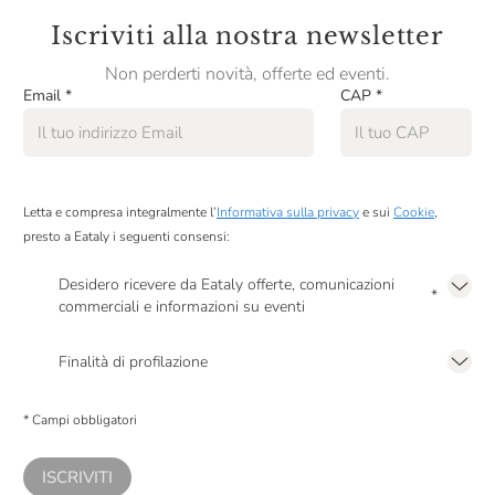
Iscriviti alla nostra newsletter
Non perderti novità, offerte ed eventi.
Email
*
CAP
*
Letta e compresa integralmente l’
Informativa sulla privacy
e sui
Cookie
,
presto a Eataly i seguenti consensi:
Desidero ricevere da Eataly offerte, comunicazioni
*
commerciali e informazioni su eventi
Presto a Eataly il mio consenso per le attività di marketing descritte al
punto
2.F dell’Informativa sulla Privacy
Finalità di profilazione
Presto a Eataly il consenso per trattare i miei dati per finalità di profilazione
descritte al
punto 2.E dell’Informativa sulla Privacy
, nonché per propormi
* Campi obbligatori
comunicazioni commerciali personalizzate, in caso di consenso prestato ai
sensi del precedente punto 1.
ISCRIVITI