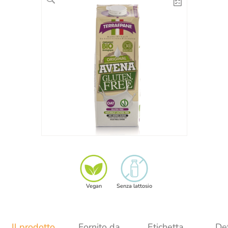
Vegan
Senza lattosio
Il prodotto
Fornito da
Etichetta
Det