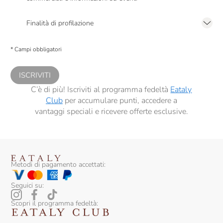
Presto a Eataly il mio consenso per le attività di marketing descritte al
punto
2.F dell’Informativa sulla Privacy
Finalità di profilazione
Presto a Eataly il consenso per trattare i miei dati per finalità di profilazione
descritte al
punto 2.E dell’Informativa sulla Privacy
, nonché per propormi
* Campi obbligatori
comunicazioni commerciali personalizzate, in caso di consenso prestato ai
sensi del precedente punto 1.
ISCRIVITI
C’è di più! Iscriviti al programma fedeltà
Eataly
Club
per accumulare punti, accedere a
vantaggi speciali e ricevere offerte esclusive.
Metodi di pagamento accettati:
Seguici su:
Scopri il programma fedeltà: