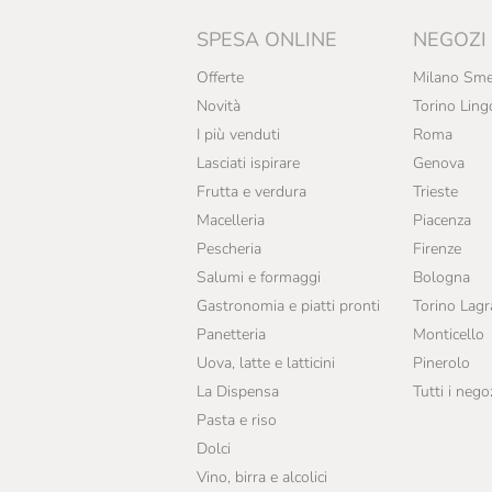
SPESA ONLINE
NEGOZI
Offerte
Milano Sme
Novità
Torino Ling
I più venduti
Roma
Lasciati ispirare
Genova
Frutta e verdura
Trieste
Macelleria
Piacenza
Pescheria
Firenze
Salumi e formaggi
Bologna
Gastronomia e piatti pronti
Torino Lag
Panetteria
Monticello
Uova, latte e latticini
Pinerolo
La Dispensa
Tutti i nego
Pasta e riso
Dolci
Vino, birra e alcolici