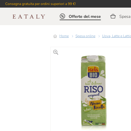
Consegna gratuita per ordini superiori a 99 €!
Offerte del mese
Spesa 
Home
Spesa online
Uova, Latte e Latti