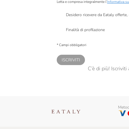
Letta e compresa integralmente l’
Informativa su
Desidero ricevere da Eataly offerte
Presto a Eataly il mio consenso per le attivit
Finalità di profilazione
Presto a Eataly il consenso per trattare i miei 
personalizzate, in caso di consenso prestato 
* Campi obbligatori
ISCRIVITI
C’è di più! Iscrivi
Metodi