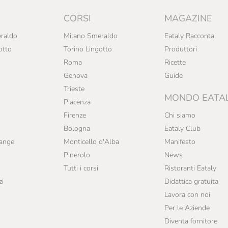
CORSI
MAGAZINE
raldo
Milano Smeraldo
Eataly Racconta
otto
Torino Lingotto
Produttori
Roma
Ricette
Genova
Guide
Trieste
MONDO EATA
Piacenza
Firenze
Chi siamo
Bologna
Eataly Club
range
Monticello d'Alba
Manifesto
Pinerolo
News
Tutti i corsi
Ristoranti Eataly
zi
Didattica gratuita
Lavora con noi
Per le Aziende
Diventa fornitore