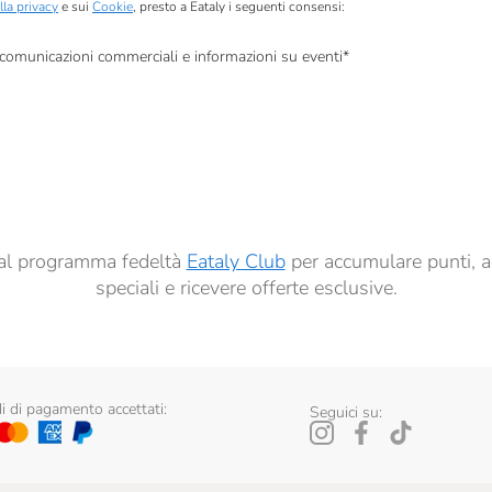
lla privacy
e sui
Cookie
, presto a Eataly i seguenti consensi:
, comunicazioni commerciali e informazioni su eventi
*
à di marketing descritte al
punto 2.F dell’Informativa sulla Privacy
dati per finalità di profilazione descritte al
punto 2.E dell’Informativa sulla Privacy
, nonché p
ai sensi del precedente punto 1.
ti al programma fedeltà
Eataly Club
per accumulare punti, a
speciali e ricevere offerte esclusive.
 di pagamento accettati:
Seguici su: