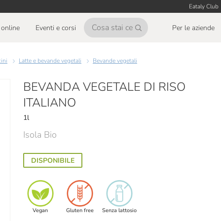
Eataly Club
online
Eventi e corsi
Per le aziende
cini
Latte e bevande vegetali
Bevande vegetali
BEVANDA VEGETALE DI RISO
ITALIANO
1l
Isola Bio
DISPONIBILE
Vegan
Gluten free
Senza lattosio