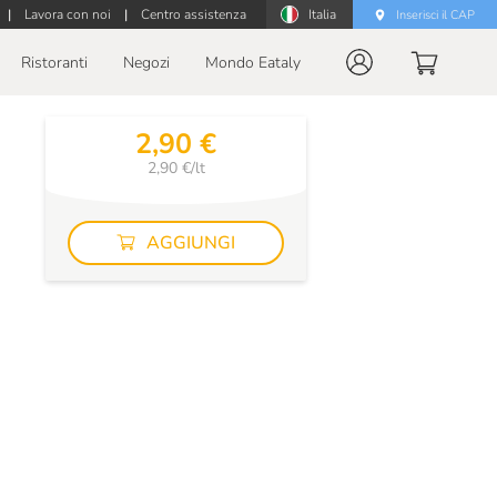
|
Lavora con noi
|
Centro assistenza
Italia
Inserisci il CAP
Ristoranti
Negozi
Mondo Eataly
2,90 €
2,90 €/lt
AGGIUNGI