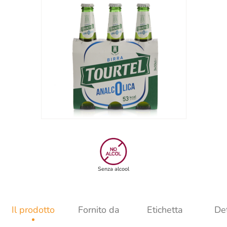
Senza alcool
Il prodotto
Fornito da
Etichetta
Det