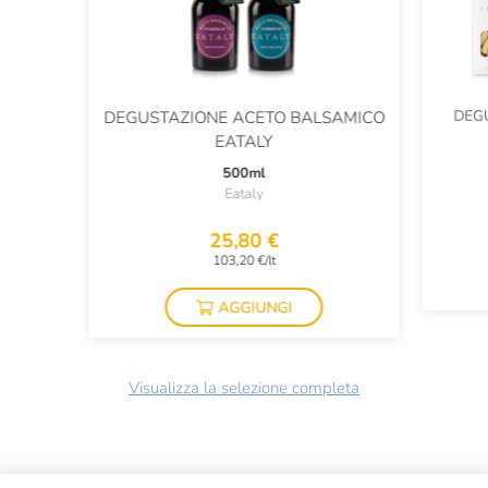
DEG
DEGUSTAZIONE ACETO BALSAMICO
EATALY
500ml
Eataly
25,80 €
103,20 €/lt
AGGIUNGI
Visualizza la selezione completa