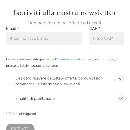
Iscriviti alla nostra newsletter
Non perderti novità, offerte ed eventi.
Email
*
CAP
*
Letta e compresa integralmente l’
Informativa sulla privacy
e sui
Cookie
,
presto a Eataly i seguenti consensi:
Desidero ricevere da Eataly offerte, comunicazioni
*
commerciali e informazioni su eventi
Presto a Eataly il mio consenso per le attività di marketing descritte al
punto
2.F dell’Informativa sulla Privacy
Finalità di profilazione
Presto a Eataly il consenso per trattare i miei dati per finalità di profilazione
descritte al
punto 2.E dell’Informativa sulla Privacy
, nonché per propormi
* Campi obbligatori
comunicazioni commerciali personalizzate, in caso di consenso prestato ai
sensi del precedente punto 1.
ISCRIVITI