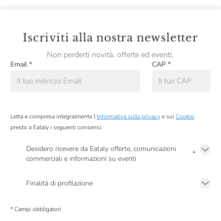
Iscriviti alla nostra newsletter
Non perderti novità, offerte ed eventi.
Email
*
CAP
*
Letta e compresa integralmente l’
Informativa sulla privacy
e sui
Cookie
,
presto a Eataly i seguenti consensi:
Desidero ricevere da Eataly offerte, comunicazioni
*
commerciali e informazioni su eventi
Presto a Eataly il mio consenso per le attività di marketing descritte al
punto
2.F dell’Informativa sulla Privacy
Finalità di profilazione
Presto a Eataly il consenso per trattare i miei dati per finalità di profilazione
descritte al
punto 2.E dell’Informativa sulla Privacy
, nonché per propormi
* Campi obbligatori
comunicazioni commerciali personalizzate, in caso di consenso prestato ai
sensi del precedente punto 1.