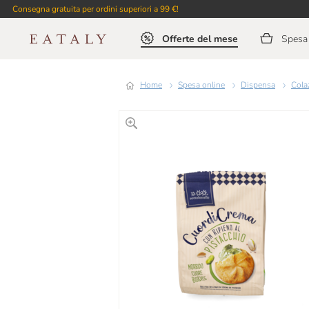
Consegna gratuita per ordini superiori a 99 €!
Offerte del mese
Spesa 
Home
Spesa online
Dispensa
Col