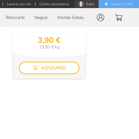
|
Lavora con noi
|
Centro assistenza
Italia
Inserisci il CAP
Ristoranti
Negozi
Mondo Eataly
3,90 €
19,50 €/kg
AGGIUNGI