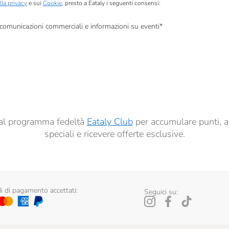
lla privacy
e sui
Cookie
, presto a Eataly i seguenti consensi:
, comunicazioni commerciali e informazioni su eventi
*
à di marketing descritte al
punto 2.F dell’Informativa sulla Privacy
dati per finalità di profilazione descritte al
punto 2.E dell’Informativa sulla Privacy
, nonché p
ai sensi del precedente punto 1.
ti al programma fedeltà
Eataly Club
per accumulare punti, a
speciali e ricevere offerte esclusive.
 di pagamento accettati:
Seguici su: