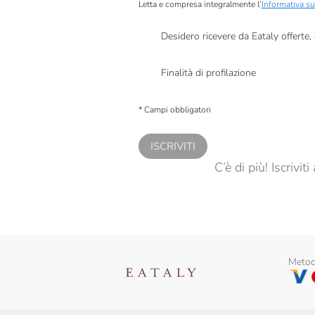
Letta e compresa integralmente l’
Informativa su
Desidero ricevere da Eataly offerte
Presto a Eataly il mio consenso per le attivit
Finalità di profilazione
Presto a Eataly il consenso per trattare i miei 
personalizzate, in caso di consenso prestato 
* Campi obbligatori
ISCRIVITI
C’è di più! Iscrivi
Metodi