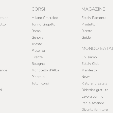
CORSI
MAGAZINE
raldo
Milano Smeraldo
Eataly Racconta
otto
Torino Lingotto
Produttori
Roma
Ricette
Genova
Guide
Trieste
MONDO EATA
Piacenza
Firenze
Chi siamo
Bologna
Eataly Club
range
Monticello d'Alba
Manifesto
Pinerolo
News
Tutti i corsi
Ristoranti Eataly
zi
Didattica gratuita
Lavora con noi
Per le Aziende
Diventa fornitore