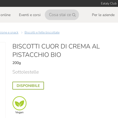
Eataly Club
online
Eventi e corsi
Per le aziende
azione e snack
Biscotti e fette biscottate
BISCOTTI CUOR DI CREMA AL
PISTACCHIO BIO
200g
Sottolestelle
DISPONIBILE
Vegan