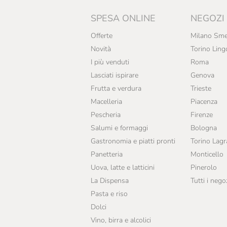
SPESA ONLINE
NEGOZI
Offerte
Milano Sme
Novità
Torino Ling
I più venduti
Roma
Lasciati ispirare
Genova
Frutta e verdura
Trieste
Macelleria
Piacenza
Pescheria
Firenze
Salumi e formaggi
Bologna
Gastronomia e piatti pronti
Torino Lag
Panetteria
Monticello
Uova, latte e latticini
Pinerolo
La Dispensa
Tutti i nego
Pasta e riso
Dolci
Vino, birra e alcolici