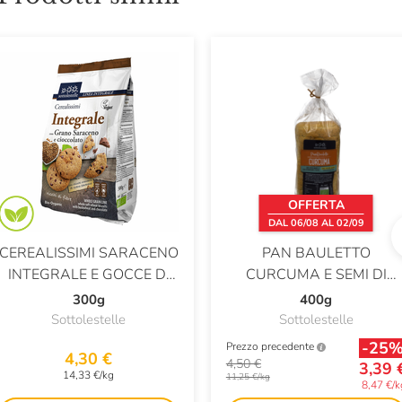
OFFERTA
DAL 06/08 AL 02/09
CEREALISSIMI SARACENO
PAN BAULETTO
INTEGRALE E GOCCE DI
CURCUMA E SEMI DI
CIOCCOLATO
PAPAVERO
300g
400g
Sottolestelle
Sottolestelle
-25
Prezzo precedente
4,30 €
4,50 €
3,39 
14,33 €/kg
11,25 €/kg
8,47 €/k