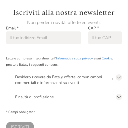
Iscriviti alla nostra newsletter
Non perderti novità, offerte ed eventi.
Email
*
CAP
*
Letta e compresa integralmente l’
Informativa sulla privacy
e sui
Cookie
,
presto a Eataly i seguenti consensi:
Desidero ricevere da Eataly offerte, comunicazioni
*
commerciali e informazioni su eventi
Presto a Eataly il mio consenso per le attività di marketing descritte al
punto
2.F dell’Informativa sulla Privacy
Finalità di profilazione
Presto a Eataly il consenso per trattare i miei dati per finalità di profilazione
descritte al
punto 2.E dell’Informativa sulla Privacy
, nonché per propormi
* Campi obbligatori
comunicazioni commerciali personalizzate, in caso di consenso prestato ai
sensi del precedente punto 1.
ISCRIVITI