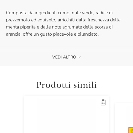
Composta da ingredienti come mate verde, radice di
prezzemolo ed equiseto, arricchiti dalla freschezza della
menta piperita e dalle note agrumate della scorza di
arancia, offre un gusto piacevole e bilanciato.
VEDI ALTRO
Gusta la Body Cell Detox di RealTea ogni volta che
desideri concederti una bevanda leggera e ricca di sapore.
Acquistala e scopri un alleato per le tue pause quotidiane.
Prodotti simili