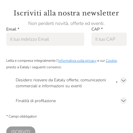
Iscriviti alla nostra newsletter
Non perderti novità, offerte ed eventi.
Email
*
CAP
*
Letta e compresa integralmente l’
Informativa sulla privacy
e sui
Cookie
,
presto a Eataly i seguenti consensi:
Desidero ricevere da Eataly offerte, comunicazioni
*
commerciali e informazioni su eventi
Presto a Eataly il mio consenso per le attività di marketing descritte al
punto
2.F dell’Informativa sulla Privacy
Finalità di profilazione
Presto a Eataly il consenso per trattare i miei dati per finalità di profilazione
descritte al
punto 2.E dell’Informativa sulla Privacy
, nonché per propormi
* Campi obbligatori
comunicazioni commerciali personalizzate, in caso di consenso prestato ai
sensi del precedente punto 1.
ISCRIVITI