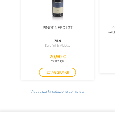
P
PINOT NERO IGT
VAL
75cl
Serafini & Vidotto
20,90 €
27,87 €/lt
AGGIUNGI
Visualizza la selezione completa