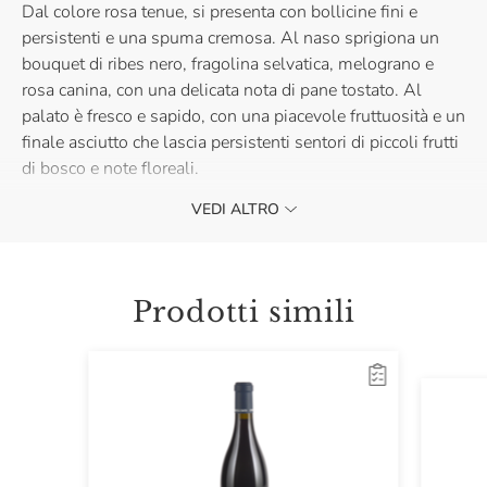
Dal colore rosa tenue, si presenta con bollicine fini e
persistenti e una spuma cremosa. Al naso sprigiona un
bouquet di ribes nero, fragolina selvatica, melograno e
rosa canina, con una delicata nota di pane tostato. Al
palato è fresco e sapido, con una piacevole fruttuosità e un
finale asciutto che lascia persistenti sentori di piccoli frutti
di bosco e note floreali.
VEDI ALTRO
Il Bollicina Rosé di Serafini & Vidotto è perfetto come
aperitivo e si abbina splendidamente a salumi delicati,
antipasti di molluschi, fritti leggeri di pesce e verdure.
Acquistalo e regalati un'esperienza di gusto unica.
Prodotti simili