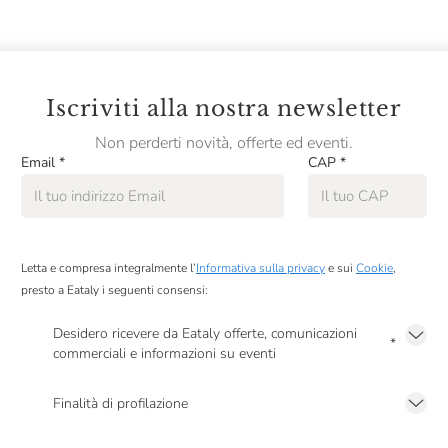
Iscriviti alla nostra newsletter
Non perderti novità, offerte ed eventi.
Email
*
CAP
*
Letta e compresa integralmente l’
Informativa sulla privacy
e sui
Cookie
,
presto a Eataly i seguenti consensi:
Desidero ricevere da Eataly offerte, comunicazioni
*
commerciali e informazioni su eventi
Presto a Eataly il mio consenso per le attività di marketing descritte al
punto
2.F dell’Informativa sulla Privacy
Finalità di profilazione
Presto a Eataly il consenso per trattare i miei dati per finalità di profilazione
descritte al
punto 2.E dell’Informativa sulla Privacy
, nonché per propormi