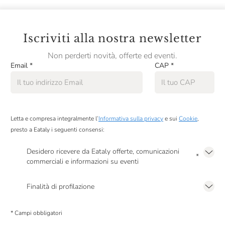
Iscriviti alla nostra newsletter
Non perderti novità, offerte ed eventi.
Email
*
CAP
*
Letta e compresa integralmente l’
Informativa sulla privacy
e sui
Cookie
,
presto a Eataly i seguenti consensi:
Desidero ricevere da Eataly offerte, comunicazioni
*
commerciali e informazioni su eventi
Presto a Eataly il mio consenso per le attività di marketing descritte al
punto
2.F dell’Informativa sulla Privacy
Finalità di profilazione
Presto a Eataly il consenso per trattare i miei dati per finalità di profilazione
descritte al
punto 2.E dell’Informativa sulla Privacy
, nonché per propormi
* Campi obbligatori
comunicazioni commerciali personalizzate, in caso di consenso prestato ai
sensi del precedente punto 1.