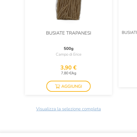
BUSIAT
BUSIATE TRAPANESI
500g
Campo di Erice
3,90 €
7,80 €/kg
AGGIUNGI
Visualizza la selezione completa