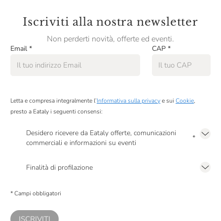
Iscriviti alla nostra newsletter
Non perderti novità, offerte ed eventi.
Email
*
CAP
*
Letta e compresa integralmente l’
Informativa sulla privacy
e sui
Cookie
,
presto a Eataly i seguenti consensi:
Desidero ricevere da Eataly offerte, comunicazioni
*
commerciali e informazioni su eventi
Presto a Eataly il mio consenso per le attività di marketing descritte al
punto
2.F dell’Informativa sulla Privacy
Finalità di profilazione
Presto a Eataly il consenso per trattare i miei dati per finalità di profilazione
descritte al
punto 2.E dell’Informativa sulla Privacy
, nonché per propormi
* Campi obbligatori
comunicazioni commerciali personalizzate, in caso di consenso prestato ai
sensi del precedente punto 1.
ISCRIVITI