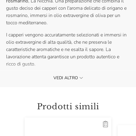
rosmarino
, La Nicchia. Una preparazione che combina il
gusto deciso dei capperi con l'aroma delicato di origano e
rosmarino, immersi in olio extravergine di oliva per un
tocco mediterraneo.
I capperi vengono accuratamente selezionati e immersi in
olio extravergine di alta qualità, che ne preserva le
caratteristiche aromatiche e ne esalta il sapore. La
lavorazione attenta garantisce un prodotto autentico e
ricco di gusto.
Ideali per arricchire insalate, guarnire piatti a base di pesce
VEDI ALTRO
o carne, o per aggiungere un tocco speciale a ricette
gourmet, questi capperi conditi sono perfetti per ogni
occasione.
Prodotti simili