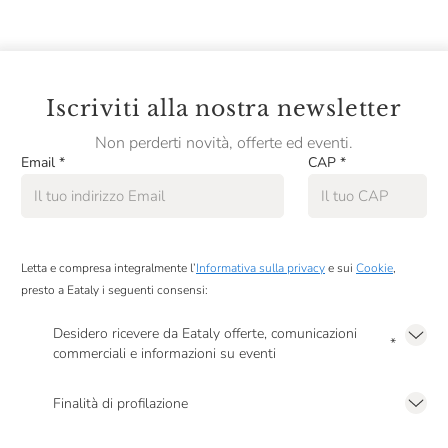
Iscriviti alla nostra newsletter
Non perderti novità, offerte ed eventi.
Email
*
CAP
*
Letta e compresa integralmente l’
Informativa sulla privacy
e sui
Cookie
,
presto a Eataly i seguenti consensi:
Desidero ricevere da Eataly offerte, comunicazioni
*
commerciali e informazioni su eventi
Presto a Eataly il mio consenso per le attività di marketing descritte al
punto
2.F dell’Informativa sulla Privacy
Finalità di profilazione
Presto a Eataly il consenso per trattare i miei dati per finalità di profilazione
descritte al
punto 2.E dell’Informativa sulla Privacy
, nonché per propormi