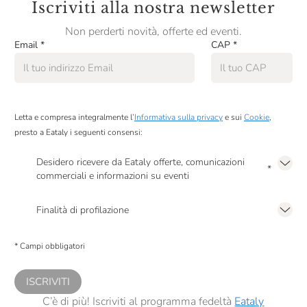
Iscriviti alla nostra newsletter
Non perderti novità, offerte ed eventi.
Email
*
CAP
*
Letta e compresa integralmente l’
Informativa sulla privacy
e sui
Cookie
,
presto a Eataly i seguenti consensi:
Desidero ricevere da Eataly offerte, comunicazioni
*
commerciali e informazioni su eventi
Presto a Eataly il mio consenso per le attività di marketing descritte al
punto
2.F dell’Informativa sulla Privacy
Finalità di profilazione
Presto a Eataly il consenso per trattare i miei dati per finalità di profilazione
descritte al
punto 2.E dell’Informativa sulla Privacy
, nonché per propormi
* Campi obbligatori
comunicazioni commerciali personalizzate, in caso di consenso prestato ai
sensi del precedente punto 1.
ISCRIVITI
C’è di più! Iscriviti al programma fedeltà
Eataly