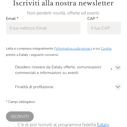
Iscriviti alla nostra newsletter
Non perderti novità, offerte ed eventi.
Email
*
CAP
*
Letta e compresa integralmente l’
Informativa sulla privacy
e sui
Cookie
,
presto a Eataly i seguenti consensi:
Desidero ricevere da Eataly offerte, comunicazioni
*
commerciali e informazioni su eventi
Presto a Eataly il mio consenso per le attività di marketing descritte al
punto
2.F dell’Informativa sulla Privacy
Finalità di profilazione
Presto a Eataly il consenso per trattare i miei dati per finalità di profilazione
descritte al
punto 2.E dell’Informativa sulla Privacy
, nonché per propormi
* Campi obbligatori
comunicazioni commerciali personalizzate, in caso di consenso prestato ai
sensi del precedente punto 1.
ISCRIVITI
C’è di più! Iscriviti al programma fedeltà
Eataly