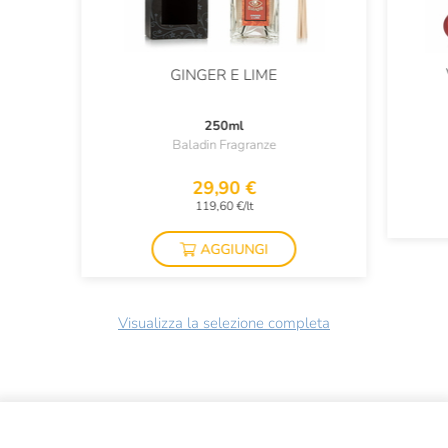
GINGER E LIME
250ml
Baladin Fragranze
29,90 €
119,60 €/lt
AGGIUNGI
Visualizza la selezione completa