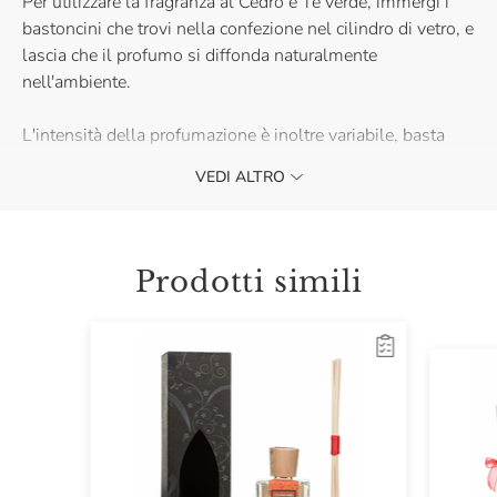
Per utilizzare la fragranza al Cedro e Tè verde, immergi i
bastoncini che trovi nella confezione nel cilindro di vetro, e
lascia che il profumo si diffonda naturalmente
nell'ambiente.
L'intensità della profumazione è inoltre variabile, basta
capovolgere a piacimento i bastoncini, per
VEDI ALTRO
contraddistinguere la tua casa affidandoti alla natura.
Il colore del liquido della fragranza potrebbe variare.
Prodotti simili