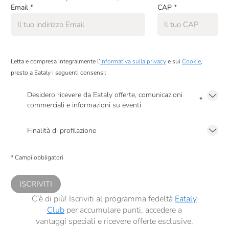
Email
*
CAP
*
Letta e compresa integralmente l’
Informativa sulla privacy
e sui
Cookie
,
presto a Eataly i seguenti consensi:
Desidero ricevere da Eataly offerte, comunicazioni
*
commerciali e informazioni su eventi
Presto a Eataly il mio consenso per le attività di marketing descritte al
punto
2.F dell’Informativa sulla Privacy
Finalità di profilazione
Presto a Eataly il consenso per trattare i miei dati per finalità di profilazione
descritte al
punto 2.E dell’Informativa sulla Privacy
, nonché per propormi
* Campi obbligatori
comunicazioni commerciali personalizzate, in caso di consenso prestato ai
sensi del precedente punto 1.
ISCRIVITI
C’è di più! Iscriviti al programma fedeltà
Eataly
Club
per accumulare punti, accedere a
vantaggi speciali e ricevere offerte esclusive.