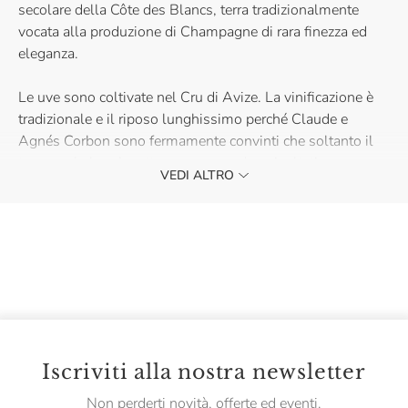
secolare della Côte des Blancs, terra tradizionalmente
vocata alla produzione di Champagne di rara finezza ed
eleganza.
Le uve sono coltivate nel Cru di Avize. La vinificazione è
tradizionale e il riposo lunghissimo perché Claude e
Agnés Corbon sono fermamente convinti che soltanto il
tempo e le lunghe attese possono dare risultati
VEDI ALTRO
eccezionali. Una filosofia vincente che ripaga con una
tessitura olfattiva intensa composta da note fruttate e il
tipico sentore di crosta di pane.
Il gusto è cremoso, morbido ma asciutto. Lo Champagne
Brut Anthracite di Corbon è la bollicina che si trasforma da
ottimo calice da aperitivo al complemento ideale di primi
piatti raffinati, a base di pesce e crostacei.
Iscriviti alla nostra newsletter
Non perderti novità, offerte ed eventi.