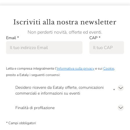
Iscriviti alla nostra newsletter
Non perderti novità, offerte ed eventi.
Email
*
CAP
*
Letta e compresa integralmente l’
Informativa sulla privacy
e sui
Cookie
,
presto a Eataly i seguenti consensi:
Desidero ricevere da Eataly offerte, comunicazioni
*
commerciali e informazioni su eventi
Presto a Eataly il mio consenso per le attività di marketing descritte al
punto
2.F dell’Informativa sulla Privacy
Finalità di profilazione
Presto a Eataly il consenso per trattare i miei dati per finalità di profilazione
descritte al
punto 2.E dell’Informativa sulla Privacy
, nonché per propormi
* Campi obbligatori
comunicazioni commerciali personalizzate, in caso di consenso prestato ai
sensi del precedente punto 1.