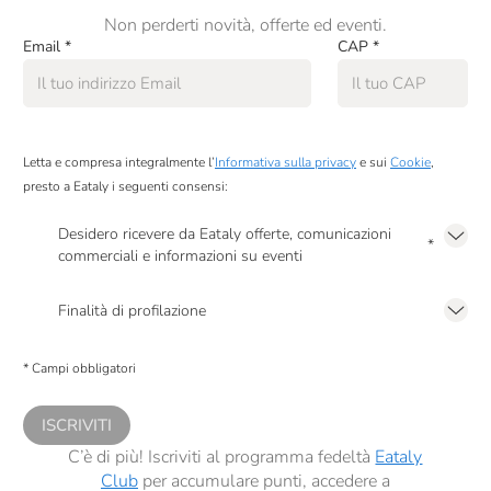
Non perderti novità, offerte ed eventi.
Email
*
CAP
*
Letta e compresa integralmente l’
Informativa sulla privacy
e sui
Cookie
,
presto a Eataly i seguenti consensi:
Desidero ricevere da Eataly offerte, comunicazioni
*
commerciali e informazioni su eventi
Presto a Eataly il mio consenso per le attività di marketing descritte al
punto
2.F dell’Informativa sulla Privacy
Finalità di profilazione
Presto a Eataly il consenso per trattare i miei dati per finalità di profilazione
descritte al
punto 2.E dell’Informativa sulla Privacy
, nonché per propormi
* Campi obbligatori
comunicazioni commerciali personalizzate, in caso di consenso prestato ai
sensi del precedente punto 1.
ISCRIVITI
C’è di più! Iscriviti al programma fedeltà
Eataly
Club
per accumulare punti, accedere a