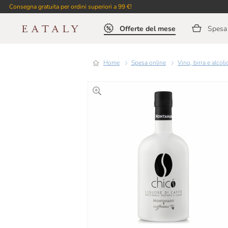
Consegna gratuita per ordini superiori a 99 €!
Offerte del mese
Spesa 
Home
Spesa online
Vino, birra e alcoli