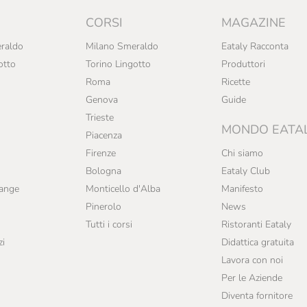
CORSI
MAGAZINE
raldo
Milano Smeraldo
Eataly Racconta
otto
Torino Lingotto
Produttori
Roma
Ricette
Genova
Guide
Trieste
MONDO EATA
Piacenza
Firenze
Chi siamo
Bologna
Eataly Club
range
Monticello d'Alba
Manifesto
Pinerolo
News
Tutti i corsi
Ristoranti Eataly
zi
Didattica gratuita
Lavora con noi
Per le Aziende
Diventa fornitore