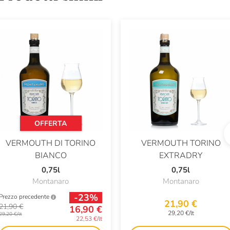
OFFERTA
VERMOUTH DI TORINO
VERMOUTH TORINO
BIANCO
EXTRADRY
0,75l
0,75l
Montanaro
Montanaro
-23%
Prezzo precedente
21,90 €
21,90 €
16,90 €
29,20 €/lt
29,20 €/lt
22,53 €/lt