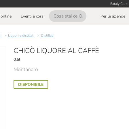
Eataly Club
online
Eventi e corsi
Per le aziende
ci
Liquori e distillati
Distillati
CHICÒ LIQUORE AL CAFFÈ
0,5l
Montanaro
DISPONIBILE