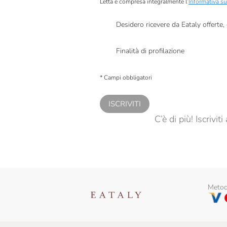
Letta e compresa integralmente l’
Informativa su
Desidero ricevere da Eataly offerte
Presto a Eataly il mio consenso per le attivit
Finalità di profilazione
Presto a Eataly il consenso per trattare i miei 
personalizzate, in caso di consenso prestato 
* Campi obbligatori
ISCRIVITI
C’è di più! Iscrivi
Metodi