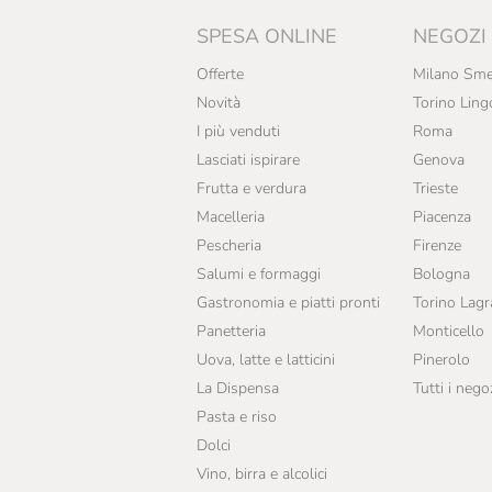
SPESA ONLINE
NEGOZI
Offerte
Milano Sme
Novità
Torino Ling
I più venduti
Roma
Lasciati ispirare
Genova
Frutta e verdura
Trieste
Macelleria
Piacenza
Pescheria
Firenze
Salumi e formaggi
Bologna
Gastronomia e piatti pronti
Torino Lag
Panetteria
Monticello
Uova, latte e latticini
Pinerolo
La Dispensa
Tutti i nego
Pasta e riso
Dolci
Vino, birra e alcolici