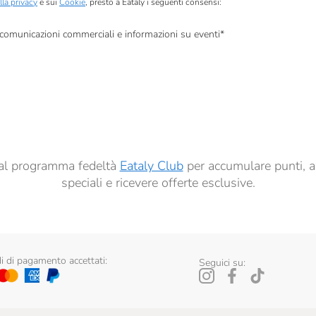
lla privacy
e sui
Cookie
, presto a Eataly i seguenti consensi:
, comunicazioni commerciali e informazioni su eventi
*
à di marketing descritte al
punto 2.F dell’Informativa sulla Privacy
dati per finalità di profilazione descritte al
punto 2.E dell’Informativa sulla Privacy
, nonché p
ai sensi del precedente punto 1.
ti al programma fedeltà
Eataly Club
per accumulare punti, a
speciali e ricevere offerte esclusive.
 di pagamento accettati:
Seguici su: