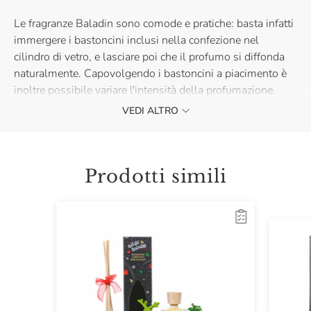
Le fragranze Baladin sono comode e pratiche: basta infatti
immergere i bastoncini inclusi nella confezione nel
cilindro di vetro, e lasciare poi che il profumo si diffonda
naturalmente. Capovolgendo i bastoncini a piacimento è
inoltre possibile variare l'intensità della profumazione.
VEDI ALTRO
Per un'idea regalo di Natale di qualità e originale scegli la
fragranza Baladin Chinotto e Pepe. Il successo è
Prodotti simili
assicurato!
Il colore del liquido della fragranza potrebbe variare.