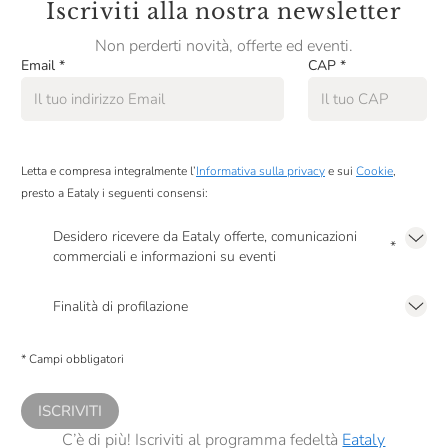
Iscriviti alla nostra newsletter
Non perderti novità, offerte ed eventi.
Email
*
CAP
*
Letta e compresa integralmente l’
Informativa sulla privacy
e sui
Cookie
,
presto a Eataly i seguenti consensi:
Desidero ricevere da Eataly offerte, comunicazioni
*
commerciali e informazioni su eventi
Presto a Eataly il mio consenso per le attività di marketing descritte al
punto
2.F dell’Informativa sulla Privacy
Finalità di profilazione
Presto a Eataly il consenso per trattare i miei dati per finalità di profilazione
descritte al
punto 2.E dell’Informativa sulla Privacy
, nonché per propormi
* Campi obbligatori
comunicazioni commerciali personalizzate, in caso di consenso prestato ai
sensi del precedente punto 1.
ISCRIVITI
C’è di più! Iscriviti al programma fedeltà
Eataly