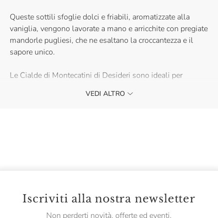
Queste sottili sfoglie dolci e friabili, aromatizzate alla
vaniglia, vengono lavorate a mano e arricchite con pregiate
mandorle pugliesi, che ne esaltano la croccantezza e il
sapore unico.
Le Cialde di Montecatini di Desideri sono ideali per
accompagnare gelato, panna, frutta o per arricchire la tua
VEDI ALTRO
pausa tè. Acquistale e vivi il gusto della tradizione
toscana.
Iscriviti alla nostra newsletter
Non perderti novità, offerte ed eventi.