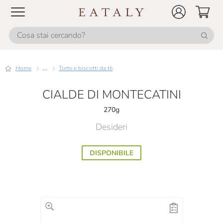
Home
...
Torte e biscotti da tè
CIALDE DI MONTECATINI
270g
Desideri
DISPONIBILE