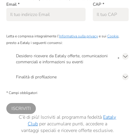
Email
*
CAP
*
Letta e compresa integralmente l’
Informativa sulla privacy
e sui
Cookie
,
presto a Eataly i seguenti consensi:
Desidero ricevere da Eataly offerte, comunicazioni
*
commerciali e informazioni su eventi
Presto a Eataly il mio consenso per le attività di marketing descritte al
punto
2.F dell’Informativa sulla Privacy
Finalità di profilazione
Presto a Eataly il consenso per trattare i miei dati per finalità di profilazione
descritte al
punto 2.E dell’Informativa sulla Privacy
, nonché per propormi
* Campi obbligatori
comunicazioni commerciali personalizzate, in caso di consenso prestato ai
sensi del precedente punto 1.
ISCRIVITI
C’è di più! Iscriviti al programma fedeltà
Eataly
Club
per accumulare punti, accedere a
vantaggi speciali e ricevere offerte esclusive.