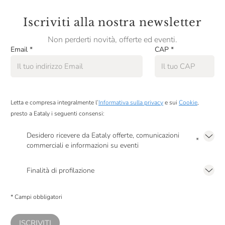
Iscriviti alla nostra newsletter
Non perderti novità, offerte ed eventi.
Email
*
CAP
*
Letta e compresa integralmente l’
Informativa sulla privacy
e sui
Cookie
,
presto a Eataly i seguenti consensi:
Desidero ricevere da Eataly offerte, comunicazioni
*
commerciali e informazioni su eventi
Presto a Eataly il mio consenso per le attività di marketing descritte al
punto
2.F dell’Informativa sulla Privacy
Finalità di profilazione
Presto a Eataly il consenso per trattare i miei dati per finalità di profilazione
descritte al
punto 2.E dell’Informativa sulla Privacy
, nonché per propormi
* Campi obbligatori
comunicazioni commerciali personalizzate, in caso di consenso prestato ai
sensi del precedente punto 1.
ISCRIVITI