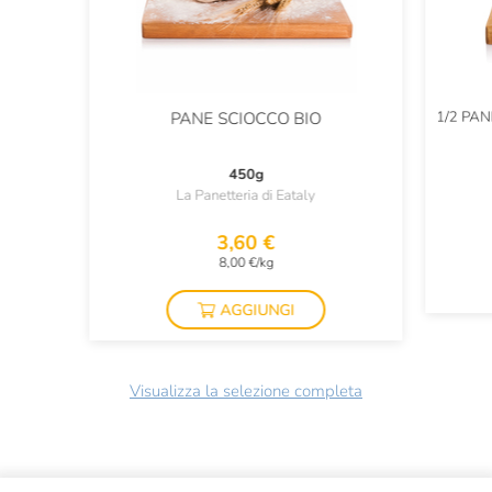
1/2 PA
PANE SCIOCCO BIO
450g
La Panetteria di Eataly
3,60 €
8,00 €/kg
AGGIUNGI
Visualizza la selezione completa