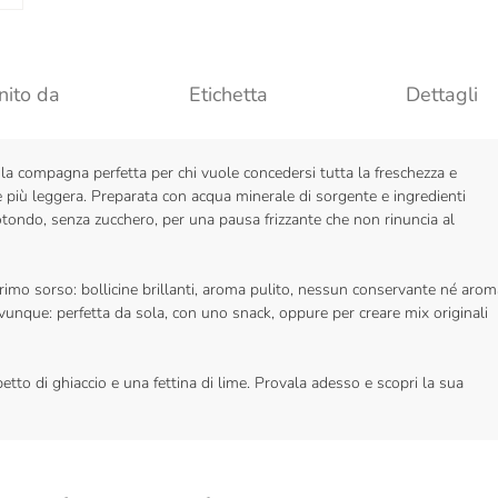
nito da
Etichetta
Dettagli
la compagna perfetta per chi vuole concedersi tutta la freschezza e
ne più leggera. Preparata con acqua minerale di sorgente e ingredienti
otondo, senza zucchero, per una pausa frizzante che non rinuncia al
l primo sorso: bollicine brillanti, aroma pulito, nessun conservante né aro
e ovunque: perfetta da sola, con uno snack, oppure per creare mix originali
etto di ghiaccio e una fettina di lime. Provala adesso e scopri la sua