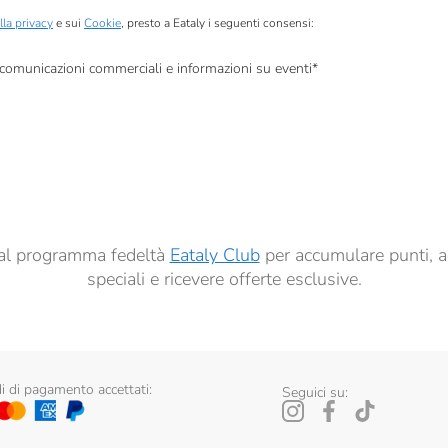
lla privacy
e sui
Cookie
, presto a Eataly i seguenti consensi:
, comunicazioni commerciali e informazioni su eventi
*
à di marketing descritte al
punto 2.F dell’Informativa sulla Privacy
dati per finalità di profilazione descritte al
punto 2.E dell’Informativa sulla Privacy
, nonché p
ai sensi del precedente punto 1.
ti al programma fedeltà
Eataly Club
per accumulare punti, a
speciali e ricevere offerte esclusive.
 di pagamento accettati:
Seguici su: