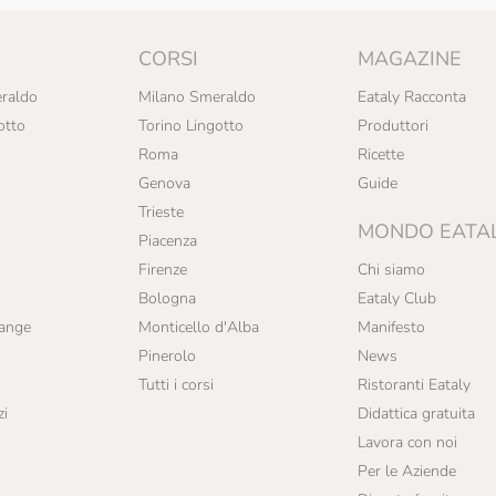
CORSI
MAGAZINE
raldo
Milano Smeraldo
Eataly Racconta
otto
Torino Lingotto
Produttori
Roma
Ricette
Genova
Guide
Trieste
MONDO EATA
Piacenza
Firenze
Chi siamo
Bologna
Eataly Club
range
Monticello d'Alba
Manifesto
Pinerolo
News
Tutti i corsi
Ristoranti Eataly
zi
Didattica gratuita
Lavora con noi
Per le Aziende