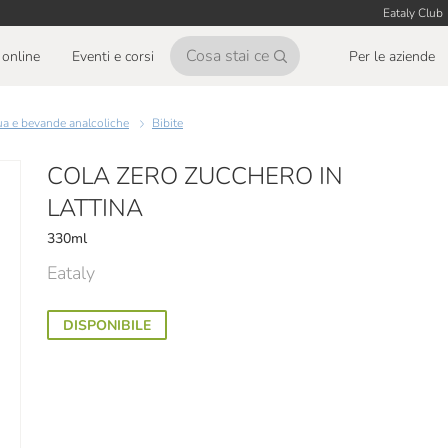
Eataly Club
online
Eventi e corsi
Per le aziende
ua e bevande analcoliche
Bibite
COLA ZERO ZUCCHERO IN
LATTINA
330ml
Eataly
DISPONIBILE