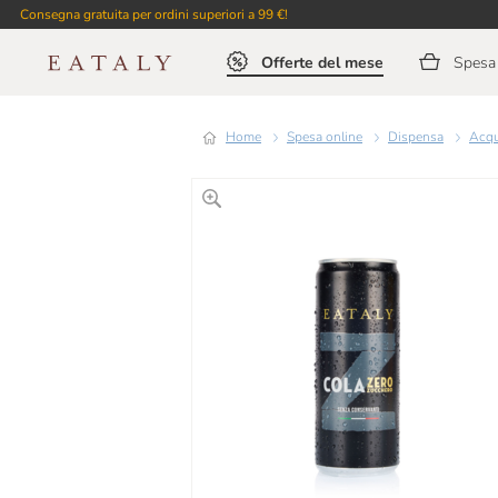
Consegna gratuita per ordini superiori a 99 €!
Offerte del mese
Spesa 
Home
Spesa online
Dispensa
Acq