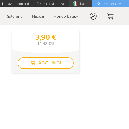
|
Lavora con noi
|
Centro assistenza
Italia
Inserisci il CAP
Ristoranti
Negozi
Mondo Eataly
3,90 €
11,82 €/lt
AGGIUNGI