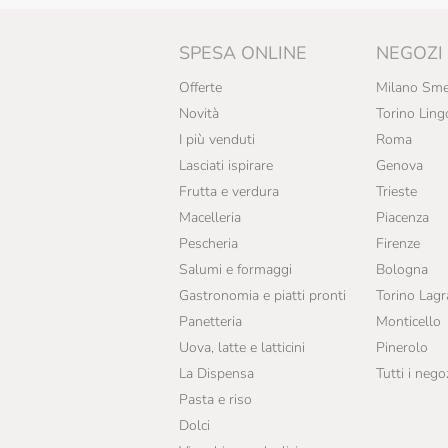
SPESA ONLINE
NEGOZI
Offerte
Milano Sme
Novità
Torino Ling
I più venduti
Roma
Lasciati ispirare
Genova
Frutta e verdura
Trieste
Macelleria
Piacenza
Pescheria
Firenze
Salumi e formaggi
Bologna
Gastronomia e piatti pronti
Torino Lag
Panetteria
Monticello
Uova, latte e latticini
Pinerolo
La Dispensa
Tutti i nego
Pasta e riso
Dolci