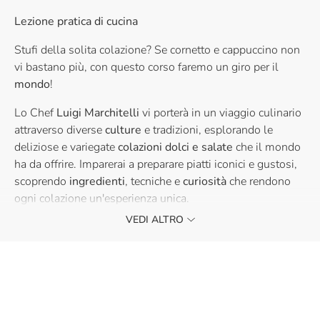
Lezione pratica di cucina
Stufi della solita colazione? Se cornetto e cappuccino non
vi bastano più, con questo corso faremo un giro per il
mondo
!
Lo Chef
Luigi Marchitelli
vi porterà in un viaggio culinario
attraverso diverse
culture
e tradizioni, esplorando le
deliziose e variegate
colazioni dolci e salate
che il mondo
ha da offrire. Imparerai a preparare piatti iconici e gustosi,
scoprendo
ingredienti
, tecniche e
curiosità
che rendono
ogni colazione un'esperienza unica.
VEDI ALTRO
Vi aspettiamo!
La partecipazione ai nostri corsi è riservata ad un
pubblico maggiorenne.
Se sei interessato a lezioni di cucina per bambini e