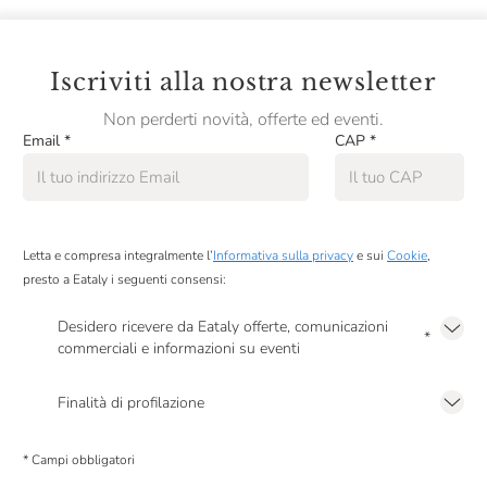
ragazzi, visita la nostra categoria
Corsi per bambini
Iscriviti alla nostra newsletter
Non perderti novità, offerte ed eventi.
Email
*
CAP
*
Letta e compresa integralmente l’
Informativa sulla privacy
e sui
Cookie
,
presto a Eataly i seguenti consensi:
Desidero ricevere da Eataly offerte, comunicazioni
*
commerciali e informazioni su eventi
Presto a Eataly il mio consenso per le attività di marketing descritte al
punto
2.F dell’Informativa sulla Privacy
Finalità di profilazione
Presto a Eataly il consenso per trattare i miei dati per finalità di profilazione
descritte al
punto 2.E dell’Informativa sulla Privacy
, nonché per propormi
* Campi obbligatori
comunicazioni commerciali personalizzate, in caso di consenso prestato ai
sensi del precedente punto 1.