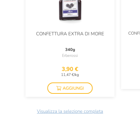
CONFE
CONFETTURA EXTRA DI MORE
340g
Erberossi
3,90 €
11,47 €/kg
AGGIUNGI
Visualizza la selezione completa