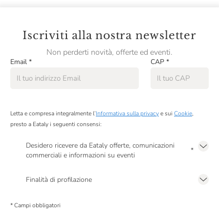
Iscriviti alla nostra newsletter
Non perderti novità, offerte ed eventi.
Email
*
CAP
*
Letta e compresa integralmente l’
Informativa sulla privacy
e sui
Cookie
,
presto a Eataly i seguenti consensi:
Desidero ricevere da Eataly offerte, comunicazioni
*
commerciali e informazioni su eventi
Presto a Eataly il mio consenso per le attività di marketing descritte al
punto
2.F dell’Informativa sulla Privacy
Finalità di profilazione
Presto a Eataly il consenso per trattare i miei dati per finalità di profilazione
descritte al
punto 2.E dell’Informativa sulla Privacy
, nonché per propormi
* Campi obbligatori
comunicazioni commerciali personalizzate, in caso di consenso prestato ai
sensi del precedente punto 1.