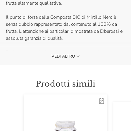
frutta altamente qualitativa.
Il punto di forza della Composta BIO di Mirtillo Nero è
senza dubbio rappresentato dal contenuto al 100% da
frutta. L’attenzione ai particolari dimostrata da Erberossi è
assoluta garanzia di qualità.
Perfetta per cominciare alla grande ogni tua giornata, la
VEDI ALTRO
Composta BIO di Mirtillo Nero di Erberossi renderà
speciale ogni tuo risveglio. Acquistala e assapora i
migliori mirtilli.
Prodotti simili