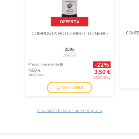
OFFERTA
CONFE
COMPOSTA BIO DI MIRTILLO NERO
250g
Erberossi
-22%
Prezzo precedente
4,50 €
3,50 €
18,00 €/kg
14,00 €/kg
AGGIUNGI
Visualizza la selezione completa