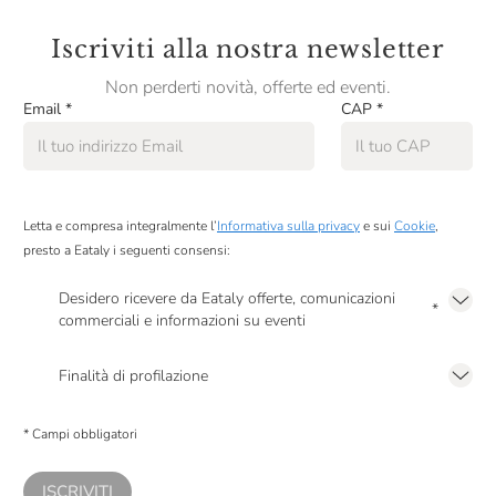
Iscriviti alla nostra newsletter
Non perderti novità, offerte ed eventi.
Email
*
CAP
*
Letta e compresa integralmente l’
Informativa sulla privacy
e sui
Cookie
,
presto a Eataly i seguenti consensi:
Desidero ricevere da Eataly offerte, comunicazioni
*
commerciali e informazioni su eventi
Presto a Eataly il mio consenso per le attività di marketing descritte al
punto
2.F dell’Informativa sulla Privacy
Finalità di profilazione
Presto a Eataly il consenso per trattare i miei dati per finalità di profilazione
descritte al
punto 2.E dell’Informativa sulla Privacy
, nonché per propormi
* Campi obbligatori
comunicazioni commerciali personalizzate, in caso di consenso prestato ai
sensi del precedente punto 1.
ISCRIVITI