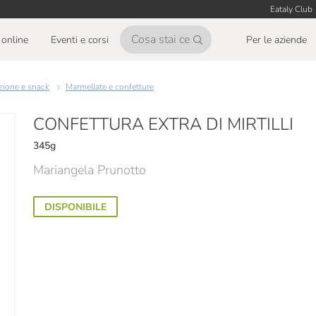
Eataly Club
online
Eventi e corsi
Per le aziende
azione e snack
Marmellate e confetture
CONFETTURA EXTRA DI MIRTILLI
345g
Mariangela Prunotto
DISPONIBILE