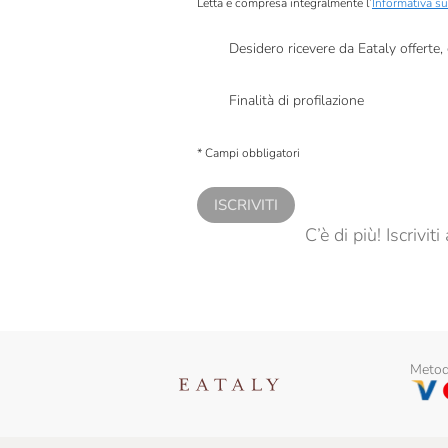
Letta e compresa integralmente l’
Informativa su
Desidero ricevere da Eataly offerte
Presto a Eataly il mio consenso per le attivit
Finalità di profilazione
Presto a Eataly il consenso per trattare i miei 
personalizzate, in caso di consenso prestato 
* Campi obbligatori
ISCRIVITI
C’è di più! Iscrivi
Metodi