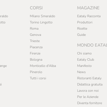
CORSI
MAGAZINE
raldo
Milano Smeraldo
Eataly Racconta
otto
Torino Lingotto
Produttori
Roma
Ricette
Genova
Guide
Trieste
MONDO EATA
Piacenza
Firenze
Chi siamo
Bologna
Eataly Club
range
Monticello d'Alba
Manifesto
Pinerolo
News
Tutti i corsi
Ristoranti Eataly
zi
Didattica gratuita
Lavora con noi
Per le Aziende
Diventa fornitore