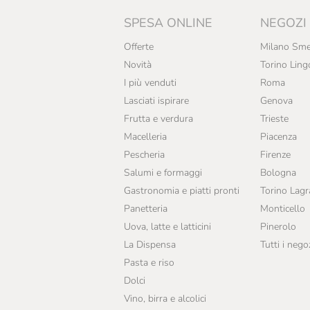
SPESA ONLINE
NEGOZI
Offerte
Milano Sme
Novità
Torino Ling
I più venduti
Roma
Lasciati ispirare
Genova
Frutta e verdura
Trieste
Macelleria
Piacenza
Pescheria
Firenze
Salumi e formaggi
Bologna
Gastronomia e piatti pronti
Torino Lag
Panetteria
Monticello
Uova, latte e latticini
Pinerolo
La Dispensa
Tutti i nego
Pasta e riso
Dolci
Vino, birra e alcolici