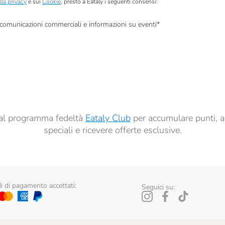
lla privacy
e sui
Cookie
, presto a Eataly i seguenti consensi:
, comunicazioni commerciali e informazioni su eventi
*
à di marketing descritte al
punto 2.F dell’Informativa sulla Privacy
dati per finalità di profilazione descritte al
punto 2.E dell’Informativa sulla Privacy
, nonché p
ai sensi del precedente punto 1.
ti al programma fedeltà
Eataly Club
per accumulare punti, a
speciali e ricevere offerte esclusive.
 di pagamento accettati:
Seguici su: