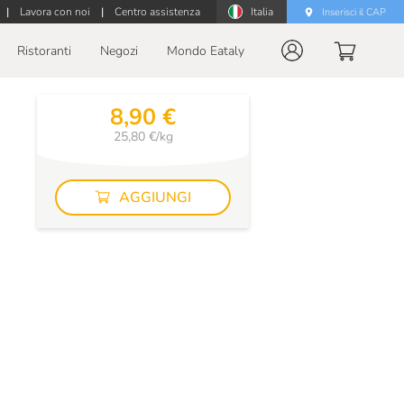
|
Lavora con noi
|
Centro assistenza
Italia
Inserisci il CAP
Ristoranti
Negozi
Mondo Eataly
8,90 €
25,80 €/kg
AGGIUNGI