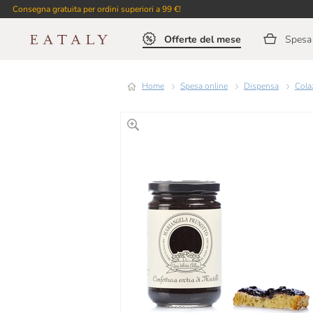
Consegna gratuita per ordini superiori a 99 €!
Offerte del mese
Spesa 
Home
Spesa online
Dispensa
Col