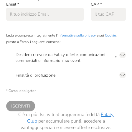
Email
*
CAP
*
Letta e compresa integralmente l’
Informativa sulla privacy
e sui
Cookie
,
presto a Eataly i seguenti consensi:
Desidero ricevere da Eataly offerte, comunicazioni
*
commerciali e informazioni su eventi
Presto a Eataly il mio consenso per le attività di marketing descritte al
punto
2.F dell’Informativa sulla Privacy
Finalità di profilazione
Presto a Eataly il consenso per trattare i miei dati per finalità di profilazione
descritte al
punto 2.E dell’Informativa sulla Privacy
, nonché per propormi
* Campi obbligatori
comunicazioni commerciali personalizzate, in caso di consenso prestato ai
sensi del precedente punto 1.
ISCRIVITI
C’è di più! Iscriviti al programma fedeltà
Eataly
Club
per accumulare punti, accedere a
vantaggi speciali e ricevere offerte esclusive.