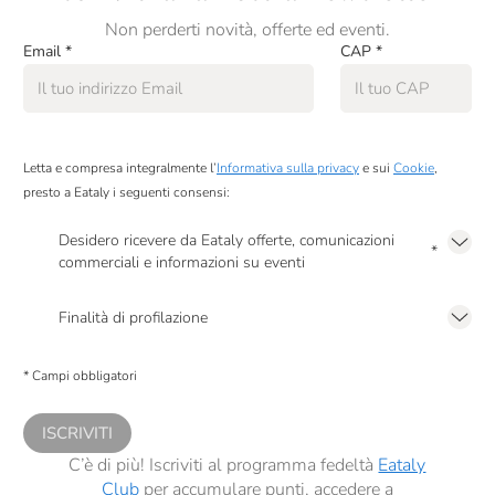
Non perderti novità, offerte ed eventi.
Email
*
CAP
*
Letta e compresa integralmente l’
Informativa sulla privacy
e sui
Cookie
,
presto a Eataly i seguenti consensi:
Desidero ricevere da Eataly offerte, comunicazioni
*
commerciali e informazioni su eventi
Presto a Eataly il mio consenso per le attività di marketing descritte al
punto
2.F dell’Informativa sulla Privacy
Finalità di profilazione
Presto a Eataly il consenso per trattare i miei dati per finalità di profilazione
descritte al
punto 2.E dell’Informativa sulla Privacy
, nonché per propormi
* Campi obbligatori
comunicazioni commerciali personalizzate, in caso di consenso prestato ai
sensi del precedente punto 1.
ISCRIVITI
C’è di più! Iscriviti al programma fedeltà
Eataly
Club
per accumulare punti, accedere a