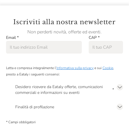
Iscriviti alla nostra newsletter
Non perderti novità, offerte ed eventi.
Email
*
CAP
*
Letta e compresa integralmente l’
Informativa sulla privacy
e sui
Cookie
,
presto a Eataly i seguenti consensi:
Desidero ricevere da Eataly offerte, comunicazioni
*
commerciali e informazioni su eventi
Presto a Eataly il mio consenso per le attività di marketing descritte al
punto
2.F dell’Informativa sulla Privacy
Finalità di profilazione
Presto a Eataly il consenso per trattare i miei dati per finalità di profilazione
descritte al
punto 2.E dell’Informativa sulla Privacy
, nonché per propormi
* Campi obbligatori
comunicazioni commerciali personalizzate, in caso di consenso prestato ai
sensi del precedente punto 1.